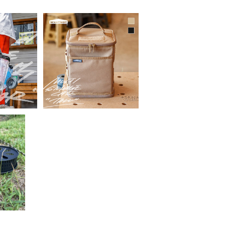
UT
WHATNOT／マルチス
トレージケース トール
／ワンタッ
¥2,980
（MULTI STORAGE C
ア（ONE
0
ASE TALL）
KET CL
UT
／モスキー
ー｜MO
0
L HOLD