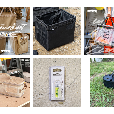
SOLD O
NOT／ワンタッ
WHATNOT／ワンタッ
ト 帆布 （ONE
チバケット HD（BK）｜
WHATNOT
¥3,480
¥2,980
 BUCKET CA
ONE TOUCH BUCKE
チバケット クリ
NVAS）
T HD
¥2,98
TOUCH BUC
EAR）
SOLD O
NOT／マルチス
WHATNOT／レベルキ
ジケース ワイド
ーチェーン｜LEVEL KE
WHATNOT
¥2,980
¥660
YCHAIN
トコイルホルダ
¥1,98
SQUITO COI
ER