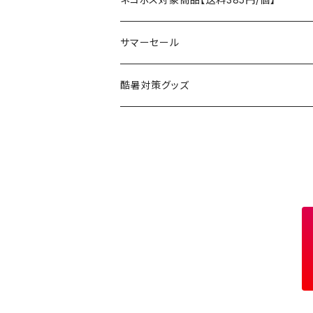
コット
チェア
ラジコン
燃料ランタン
Ballistics
スリーピングギア
焚火台／薪ストーブ
ハンドウェア
雑貨
サマーセール
ハンモック
アクセサリー
その他
LEDライト
焚火台
BEDROCK SANDALS
クッキングギア
暖房器具
ヘッドギア
アウトレット
酷暑対策グッズ
ブランケット
アクセサリー
薪ストーブ
バーナー／ストーブ
石油ストーブ
Belmont
ボトル／ハイドレーション
ナイフ、刃物
サングラス
アクセサリー
七輪、グリル
クッカー
ガスストーブ
ナイフ
BRING
ヘッドライト／ランタン
クッキングギア
フットウェア
アクセサリー
カトラリー
湯たんぽ
斧、鉈
バーナー／ストーブ
BROOKLYN WORKS
アクセサリー
コンテナ、ギアケース
アクセサリー
コーヒーアイテム
アクセサリー
アクセサリー
クッカー
B.V.D.
ラック、スタンド
キッズ
アクセサリー
カトラリー
CALMA STORE
クーラーボックス