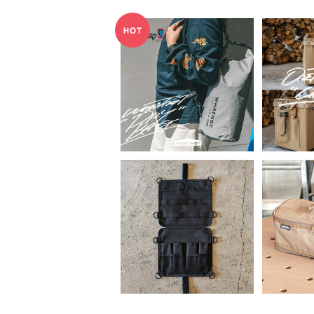
WHATNOT ワットノッ
WHAT
ト ドライバッグ 10L
チバケッ
¥1,650
TOUCH
WHATNOT／ツールオ
WHAT
ーガナイザー ブラック
トレー
¥1,980
｜TOOL ORGANIZER