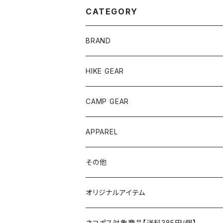
CATEGORY
BRAND
andwander
HIKE GEAR
ANOBA
テント、シェルター
CAMP GEAR
AO COOLERS
バックパック
テント、タープ
APPAREL
テント、シェルター
asobito
ポーチ／サコッシュ
スリーピングギア
トップス
その他
タープ
寝袋
AS2OV
ストレージ
テーブル、チェア
ボトムス
遊び
オリジナルアイテム
アクセサリー
マット
テーブル
フィッシング
AXESQUIN
パッキングアクセサリー
ランタン、ライト
アンダーウェア
ケア用品
ネコポス対象商品【送料385円/個】