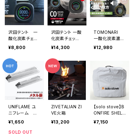
沢田テント 一
沢田テント 一酸
TOMONARI
酸化炭素チェッ
化炭素チェッカ
一酸化炭素濃度
カー（ショップ限
ー
チェッカー
¥8,800
¥14,300
¥12,980
定商品）
UNIFLAME ユ
ZIVETALIAN ZI
【solo stove】B
ニフレーム メ
VE火箱
ONFIRE SHELT
タル薪
ER
¥1,650
¥13,200
¥7,150
SOLD OUT