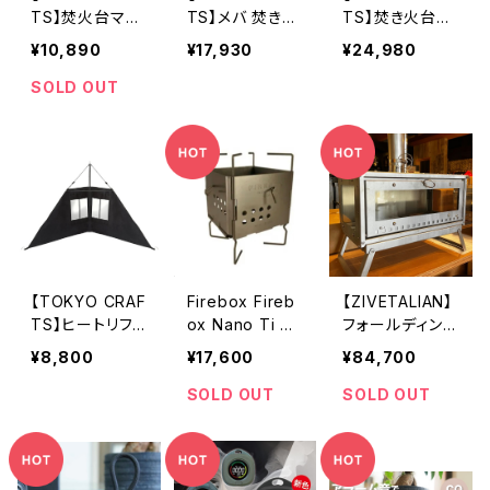
TS】焚火台マク
TS】メバ 焚き火
TS】焚き火台マ
ライト２
台
クライト チタン
¥10,890
¥17,930
¥24,980
SOLD OUT
【TOKYO CRAF
Firebox Fireb
【ZIVETALIAN】
TS】ヒートリフレ
ox Nano Ti Bo
フォールディング
クター
x Set
ZIVEスト
¥8,800
¥17,600
¥84,700
SOLD OUT
SOLD OUT