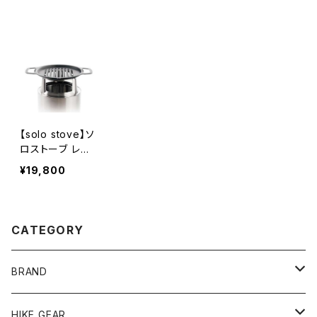
【solo stove】ソ
ロストーブ レン
ジャー グリルア
¥19,800
クセサリーBUN
DLE
CATEGORY
BRAND
andwander
HIKE GEAR