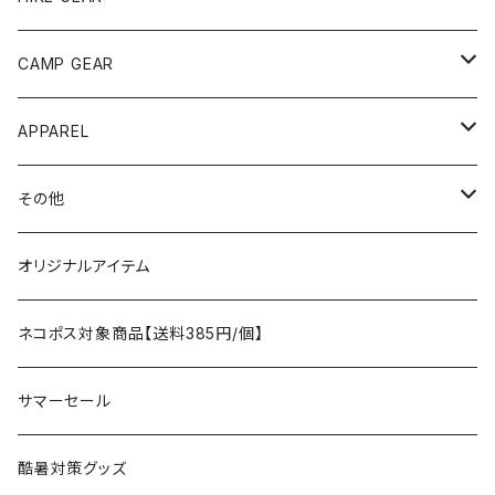
ANOBA
テント、シェルター
CAMP GEAR
AO COOLERS
バックパック
テント、タープ
APPAREL
テント、シェルター
asobito
ポーチ／サコッシュ
スリーピングギア
トップス
その他
タープ
寝袋
AS2OV
ストレージ
テーブル、チェア
ボトムス
遊び
オリジナルアイテム
アクセサリー
マット
テーブル
フィッシング
AXESQUIN
パッキングアクセサリー
ランタン、ライト
アンダーウェア
ケア用品
ネコポス対象商品【送料385円/個】
コット
チェア
ラジコン
燃料ランタン
Ballistics
スリーピングギア
焚火台／薪ストーブ
ハンドウェア
雑貨
サマーセール
ハンモック
アクセサリー
その他
LEDライト
焚火台
BEDROCK SANDALS
クッキングギア
暖房器具
ヘッドギア
アウトレット
酷暑対策グッズ