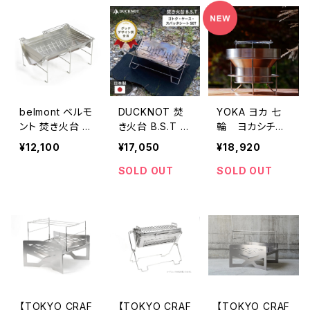
belmont ベルモ
DUCKNOT 焚
YOKA ヨカ 七
ント 焚き火台 T
き火台 B.S.T ス
輪 ヨカシチリ
ABI (グリルエク
パッタシートSE
ン ＋＋プラスプ
¥12,100
¥17,050
¥18,920
ステンション付
T
ラス
き)
SOLD OUT
SOLD OUT
【TOKYO CRAF
【TOKYO CRAF
【TOKYO CRAF