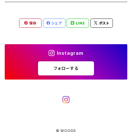
ブランケット
アクセサリー
薪ストーブ
バーナー／ストーブ
石油ストーブ
Belmont
ボトル／ハイドレーション
ナイフ、刃物
サングラス
アクセサリー
保存
シェア
LINE
ポスト
七輪、グリル
クッカー
ガスストーブ
ナイフ
BRING
ヘッドライト／ランタン
クッキングギア
フットウェア
アクセサリー
カトラリー
湯たんぽ
斧、鉈
バーナー／ストーブ
BROOKLYN WORKS
アクセサリー
コンテナ、ギアケース
アクセサリー
Instagram
コーヒーアイテム
アクセサリー
アクセサリー
クッカー
B.V.D.
ラック、スタンド
キッズ
フォローする
アクセサリー
カトラリー
CALMA STORE
クーラーボックス
コーヒーアイテム
ハードクーラーボックス
CAMPROCK
ウォーターキャリア
アクセサリー
ソフトクーラーボックス
ボトル
Carry The Sun
アクセサリー
© WOODS