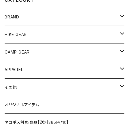
CATEGORY
BRAND
andwander
HIKE GEAR
ANOBA
テント、シェルター
CAMP GEAR
AO COOLERS
バックパック
テント、タープ
APPAREL
テント、シェルター
asobito
ポーチ／サコッシュ
スリーピングギア
トップス
その他
タープ
寝袋
AS2OV
ストレージ
テーブル、チェア
ボトムス
遊び
オリジナルアイテム
アクセサリー
マット
テーブル
フィッシング
AXESQUIN
パッキングアクセサリー
ランタン、ライト
アンダーウェア
ケア用品
ネコポス対象商品【送料385円/個】