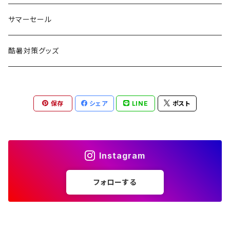
コット
チェア
ラジコン
燃料ランタン
Ballistics
スリーピングギア
焚火台／薪ストーブ
ハンドウェア
雑貨
サマーセール
ハンモック
アクセサリー
その他
LEDライト
焚火台
BEDROCK SANDALS
クッキングギア
暖房器具
ヘッドギア
アウトレット
酷暑対策グッズ
ブランケット
アクセサリー
薪ストーブ
バーナー／ストーブ
石油ストーブ
Belmont
ボトル／ハイドレーション
ナイフ、刃物
サングラス
アクセサリー
保存
シェア
LINE
ポスト
七輪、グリル
クッカー
ガスストーブ
ナイフ
BRING
ヘッドライト／ランタン
クッキングギア
フットウェア
アクセサリー
カトラリー
湯たんぽ
斧、鉈
バーナー／ストーブ
BROOKLYN WORKS
アクセサリー
コンテナ、ギアケース
アクセサリー
Instagram
コーヒーアイテム
アクセサリー
アクセサリー
クッカー
B.V.D.
ラック、スタンド
キッズ
フォローする
アクセサリー
カトラリー
CALMA STORE
クーラーボックス