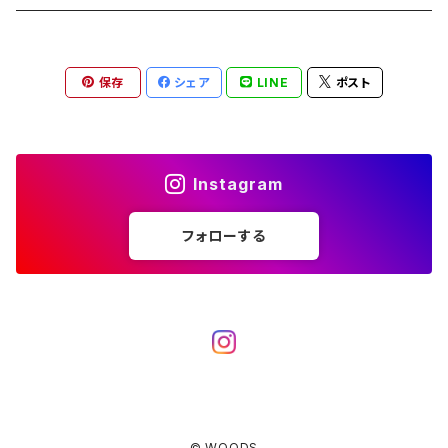
ブランケット
アクセサリー
薪ストーブ
バーナー／ストーブ
石油ストーブ
Belmont
ボトル／ハイドレーション
ナイフ、刃物
サングラス
アクセサリー
保存
シェア
LINE
ポスト
七輪、グリル
クッカー
ガスストーブ
ナイフ
BRING
ヘッドライト／ランタン
クッキングギア
フットウェア
アクセサリー
カトラリー
湯たんぽ
斧、鉈
バーナー／ストーブ
BROOKLYN WORKS
アクセサリー
コンテナ、ギアケース
アクセサリー
Instagram
コーヒーアイテム
アクセサリー
アクセサリー
クッカー
B.V.D.
ラック、スタンド
キッズ
フォローする
アクセサリー
カトラリー
CALMA STORE
クーラーボックス
コーヒーアイテム
ハードクーラーボックス
CAMPROCK
ウォーターキャリア
アクセサリー
ソフトクーラーボックス
ボトル
Carry The Sun
アクセサリー
© WOODS