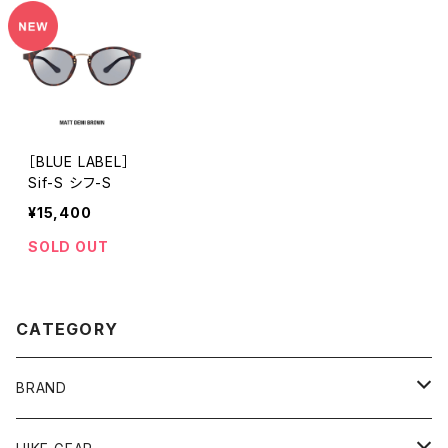
［BLUE LABEL］
Sif-S シフ-S
¥15,400
SOLD OUT
CATEGORY
BRAND
andwander