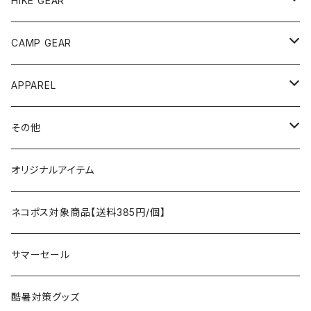
HIKE GEAR
ANOBA
テント、シェルター
CAMP GEAR
AO COOLERS
バックパック
テント、タープ
APPAREL
テント、シェルター
asobito
ポーチ／サコッシュ
スリーピングギア
トップス
その他
タープ
寝袋
AS2OV
ストレージ
テーブル、チェア
ボトムス
遊び
オリジナルアイテム
アクセサリー
マット
テーブル
フィッシング
AXESQUIN
パッキングアクセサリー
ランタン、ライト
アンダーウェア
ケア用品
ネコポス対象商品【送料385円/個】
コット
チェア
ラジコン
燃料ランタン
Ballistics
スリーピングギア
焚火台／薪ストーブ
ハンドウェア
雑貨
サマーセール
ハンモック
アクセサリー
その他
LEDライト
焚火台
BEDROCK SANDALS
クッキングギア
暖房器具
ヘッドギア
アウトレット
酷暑対策グッズ