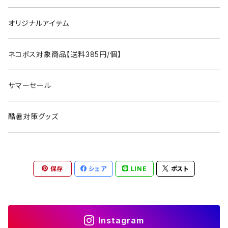
タープ
寝袋
AS2OV
ストレージ
テーブル、チェア
ボトムス
遊び
オリジナルアイテム
アクセサリー
マット
テーブル
フィッシング
AXESQUIN
パッキングアクセサリー
ランタン、ライト
アンダーウェア
ケア用品
ネコポス対象商品【送料385円/個】
コット
チェア
ラジコン
燃料ランタン
Ballistics
スリーピングギア
焚火台／薪ストーブ
ハンドウェア
雑貨
サマーセール
ハンモック
アクセサリー
その他
LEDライト
焚火台
BEDROCK SANDALS
クッキングギア
暖房器具
ヘッドギア
アウトレット
酷暑対策グッズ
ブランケット
アクセサリー
薪ストーブ
バーナー／ストーブ
石油ストーブ
Belmont
ボトル／ハイドレーション
ナイフ、刃物
サングラス
アクセサリー
保存
シェア
LINE
ポスト
七輪、グリル
クッカー
ガスストーブ
ナイフ
BRING
ヘッドライト／ランタン
クッキングギア
フットウェア
アクセサリー
カトラリー
湯たんぽ
斧、鉈
バーナー／ストーブ
BROOKLYN WORKS
アクセサリー
コンテナ、ギアケース
アクセサリー
Instagram