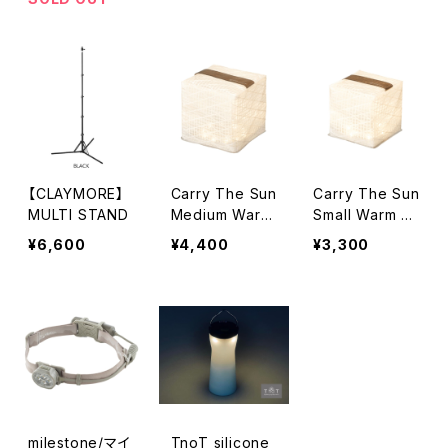
【CLAYMORE】
Carry The Sun
Carry The Sun
MULTI STAND
Medium Warm
Small Warm Li
Light / Black B
ght / Black Be
¥6,600
¥4,400
¥3,300
elt
lt
milestone/マイ
TnoT silicone