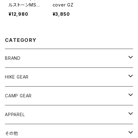
ルストーンMS-i1
cover GZ
Endurance Mo
¥12,980
¥3,850
del エンデュラ
ンス・モデル
CATEGORY
BRAND
andwander
HIKE GEAR
ANOBA
テント、シェルター
CAMP GEAR
AO COOLERS
バックパック
テント、タープ
APPAREL
テント、シェルター
asobito
ポーチ／サコッシュ
スリーピングギア
トップス
その他