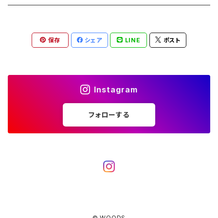
ブランケット
アクセサリー
薪ストーブ
バーナー／ストーブ
石油ストーブ
Belmont
ボトル／ハイドレーション
ナイフ、刃物
サングラス
アクセサリー
保存
シェア
LINE
ポスト
七輪、グリル
クッカー
ガスストーブ
ナイフ
BRING
ヘッドライト／ランタン
クッキングギア
フットウェア
アクセサリー
カトラリー
湯たんぽ
斧、鉈
バーナー／ストーブ
BROOKLYN WORKS
アクセサリー
コンテナ、ギアケース
アクセサリー
Instagram
コーヒーアイテム
アクセサリー
アクセサリー
クッカー
B.V.D.
ラック、スタンド
キッズ
フォローする
アクセサリー
カトラリー
CALMA STORE
クーラーボックス
コーヒーアイテム
ハードクーラーボックス
CAMPROCK
ウォーターキャリア
アクセサリー
ソフトクーラーボックス
ボトル
Carry The Sun
アクセサリー
© WOODS