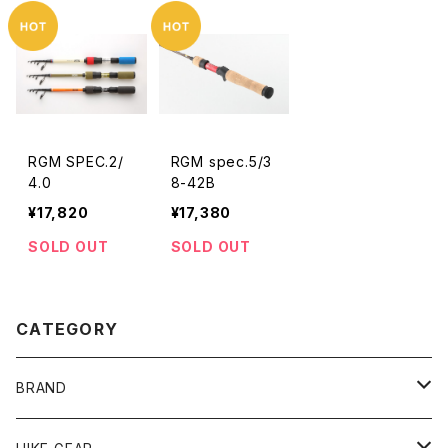
RGM SPEC.2/
RGM spec.5/3
4.0
8-42B
¥17,820
¥17,380
SOLD OUT
SOLD OUT
CATEGORY
BRAND
andwander