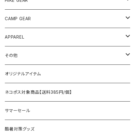
HIKE GEAR
ANOBA
テント、シェルター
CAMP GEAR
AO COOLERS
バックパック
テント、タープ
APPAREL
テント、シェルター
asobito
ポーチ／サコッシュ
スリーピングギア
トップス
その他
タープ
寝袋
AS2OV
ストレージ
テーブル、チェア
ボトムス
遊び
オリジナルアイテム
アクセサリー
マット
テーブル
フィッシング
AXESQUIN
パッキングアクセサリー
ランタン、ライト
アンダーウェア
ケア用品
ネコポス対象商品【送料385円/個】
コット
チェア
ラジコン
燃料ランタン
Ballistics
スリーピングギア
焚火台／薪ストーブ
ハンドウェア
雑貨
サマーセール
ハンモック
アクセサリー
その他
LEDライト
焚火台
BEDROCK SANDALS
クッキングギア
暖房器具
ヘッドギア
アウトレット
酷暑対策グッズ