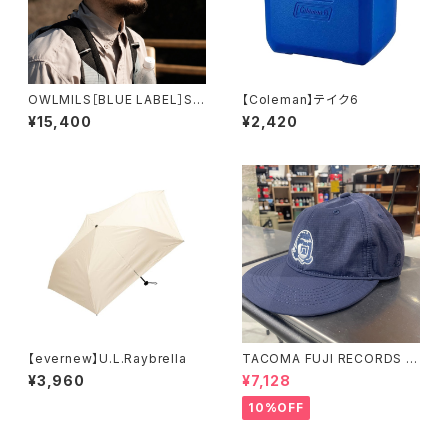
OWLMILS［BLUE LABEL］Sif
【Coleman】テイク6
シフ
¥15,400
¥2,420
【evernew】U.L.Raybrella
TACOMA FUJI RECORDS 2
6ss CAP
¥3,960
¥7,128
10%OFF