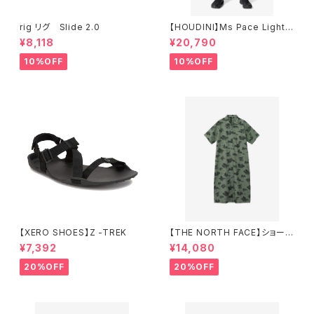
rig リグ Slide 2.0
【HOUDINI】Ms Pace Light P
ants
¥8,118
¥20,790
10%OFF
10%OFF
【XERO SHOES】Z -TREK
【THE NORTH FACE】ショート
スリーブアロハベントシャツワン
¥7,392
¥14,080
ピース（レディース）
20%OFF
20%OFF