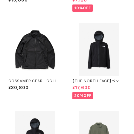
P HOODIE
10%OFF
GOSSAMER GEAR GG Hoo
【THE NORTH FACE】ベンチャ
dless Jacket with Dyneem
ージャケット（レディース）
¥30,800
¥17,600
a®
20%OFF