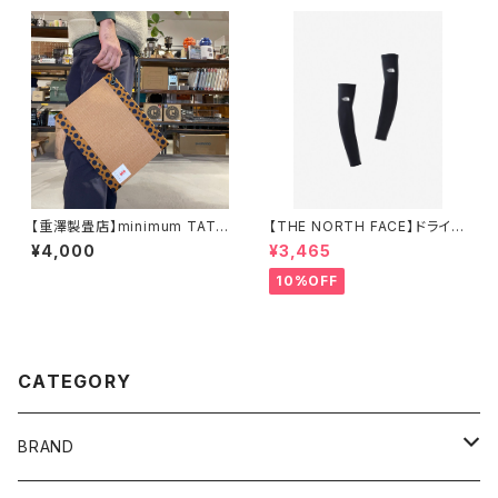
【重澤製畳店】minimum TATA
【THE NORTH FACE】ドライド
MI ②
ットアームカバー（ユニセックス）
¥4,000
¥3,465
10%OFF
CATEGORY
BRAND