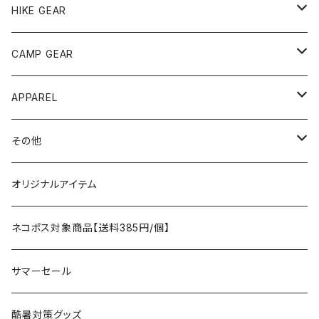
andwander
HIKE GEAR
ANOBA
テント、シェルター
CAMP GEAR
AO COOLERS
バックパック
テント、タープ
APPAREL
テント、シェルター
asobito
ポーチ／サコッシュ
スリーピングギア
トップス
その他
タープ
寝袋
AS2OV
ストレージ
テーブル、チェア
ボトムス
遊び
オリジナルアイテム
アクセサリー
マット
テーブル
フィッシング
AXESQUIN
パッキングアクセサリー
ランタン、ライト
アンダーウェア
ケア用品
ネコポス対象商品【送料385円/個】
コット
チェア
ラジコン
燃料ランタン
Ballistics
スリーピングギア
焚火台／薪ストーブ
ハンドウェア
雑貨
サマーセール
ハンモック
アクセサリー
その他
LEDライト
焚火台
BEDROCK SANDALS
クッキングギア
暖房器具
ヘッドギア
アウトレット
酷暑対策グッズ