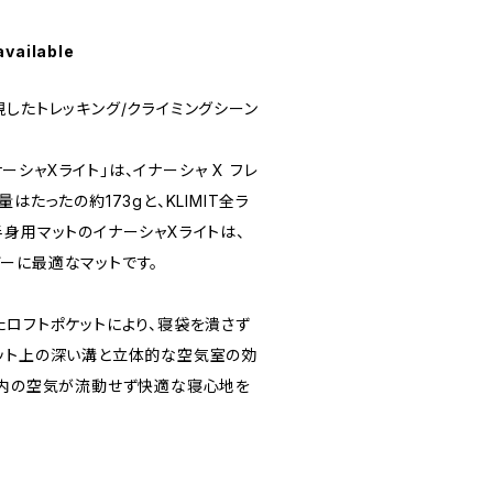
available
したトレッキング/クライミングシーン
イナーシャXライト」は、イナーシャ X フレ
はたったの約173gと、KLIMIT全ラ
身用マットのイナーシャXライトは、
ーに最適なマットです。
たロフトポケットにより、寝袋を潰さず
ット上の深い溝と立体的な空気室の効
ト内の空気が流動せず快適な寝心地を