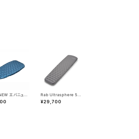
RNEW エバニュ
Rab Ultrasphere 5
RE REST zzz
Wide
900
¥29,700
2W59