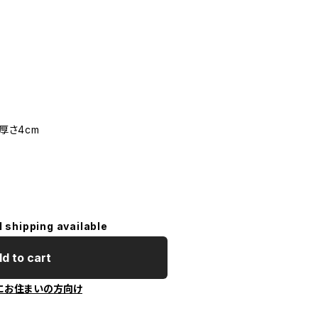
厚さ4cm
l shipping available
d to cart
にお住まいの方向け