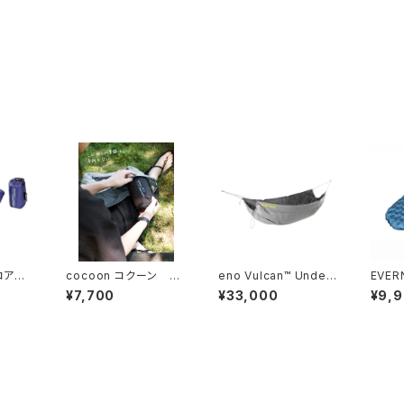
コアピ
cocoon コクーン Tr
eno Vulcan™ Under
EVE
イトV3
avel Blanket トラベル
Quilt
ー CO
¥7,700
¥33,000
¥9,
ブランケット
R5D9