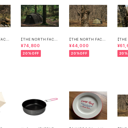
FACE】
【THE NORTH FACE】
【THE NORTH FACE】
【THE
Lander 6
Lander 2
Lande
¥74,800
¥44,000
¥61,
20%OFF
20%OFF
20%