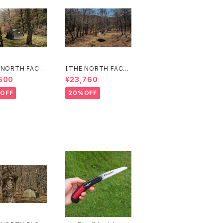
 NORTH FACE】
【THE NORTH FACE】
r 4
Nebula Tarp 2
600
¥23,760
OFF
20%OFF