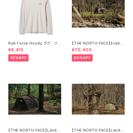
Rab Force Hoody ラブ フォ
【THE NORTH FACE】Evaba
ースフーディー（メンズ）
se 6
¥8,415
¥70,400
10%OFF
20%OFF
【THE NORTH FACE】Lander
【THE NORTH FACE】Lander