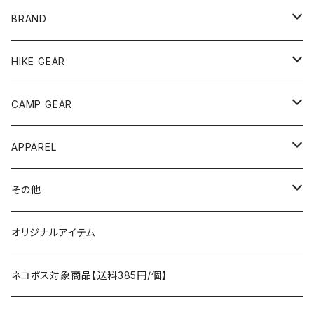
BRAND
andwander
HIKE GEAR
ANOBA
テント、シェルター
CAMP GEAR
AO COOLERS
バックパック
テント、タープ
APPAREL
テント、シェルター
asobito
ポーチ／サコッシュ
スリーピングギア
トップス
その他
タープ
寝袋
AS2OV
ストレージ
テーブル、チェア
ボトムス
遊び
オリジナルアイテム
アクセサリー
マット
テーブル
フィッシング
AXESQUIN
パッキングアクセサリー
ランタン、ライト
アンダーウェア
ケア用品
ネコポス対象商品【送料385円/個】
コット
チェア
ラジコン