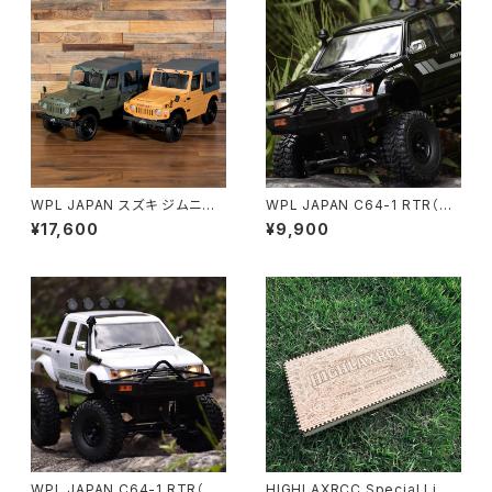
WPL JAPAN スズキ ジムニー
WPL JAPAN C64-1 RTR（ブ
(SJ10 4型) C84-1 RTR
ラック）
¥17,600
¥9,900
WPL JAPAN C64-1 RTR（ホ
HIGHLAXRCC Special Limit