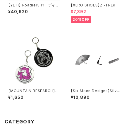
【YETI】 Roadie15 ローディー1
【XERO SHOES】Z -TREK
5 ハードクーラー
¥40,920
¥7,392
20%OFF
【MOUNTAIN RESEARCH】Bi
【Six Moon Designs】Silver
g Key Holder
Shadow Umbrella mini
¥1,650
¥10,890
CATEGORY