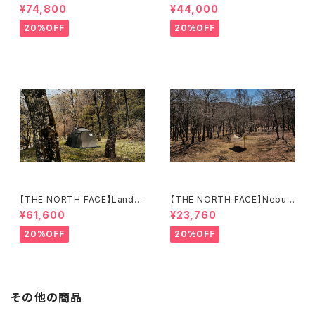
6
2
¥74,800
¥44,000
20%OFF
20%OFF
【THE NORTH FACE】Lander
【THE NORTH FACE】Nebula
4
Tarp 2
¥61,600
¥23,760
20%OFF
20%OFF
その他の商品