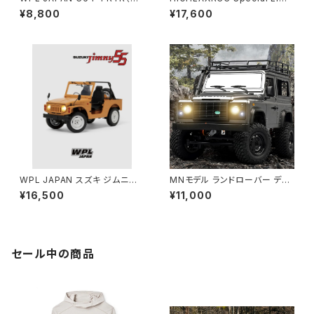
ワイト）
ed Box
¥8,800
¥17,600
WPL JAPAN スズキ ジムニー
MNモデル ランドローバー ディ
(SJ10 1型) C84 RTR
フェンダー90 1/12 アウトドアラ
¥16,500
¥11,000
ジコン MN-99s/98 RTR
セール中の商品