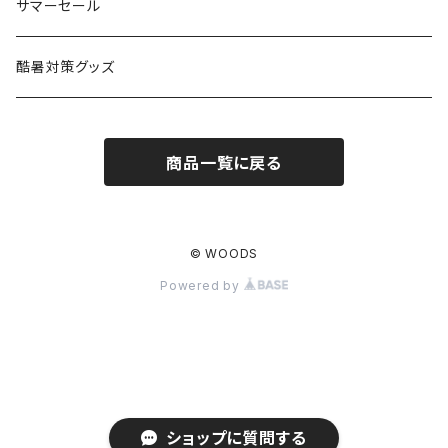
燃料ランタン
Ballistics
スリーピングギア
焚火台／薪ストーブ
ハンドウェア
雑貨
サマーセール
ハンモック
アクセサリー
その他
LEDライト
焚火台
BEDROCK SANDALS
クッキングギア
暖房器具
ヘッドギア
アウトレット
酷暑対策グッズ
ブランケット
アクセサリー
薪ストーブ
バーナー／ストーブ
石油ストーブ
Belmont
ボトル／ハイドレーション
ナイフ、刃物
サングラス
商品一覧に戻る
アクセサリー
七輪、グリル
クッカー
ガスストーブ
ナイフ
BRING
ヘッドライト／ランタン
クッキングギア
フットウェア
アクセサリー
カトラリー
湯たんぽ
斧、鉈
バーナー／ストーブ
BROOKLYN WORKS
アクセサリー
コンテナ、ギアケース
アクセサリー
© WOODS
Powered by
コーヒーアイテム
アクセサリー
アクセサリー
クッカー
B.V.D.
ラック、スタンド
キッズ
アクセサリー
カトラリー
CALMA STORE
クーラーボックス
コーヒーアイテム
ハードクーラーボックス
CAMPROCK
ウォーターキャリア
ショップに質問する