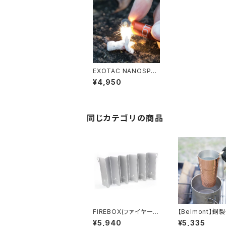
EXOTAC NANOSPAR
K / エクソタック ナノス
¥4,950
パーク
同じカテゴリの商品
FIREBOX(ファイヤーボ
【Belmont】銅
ックス) WINDSCREEN
（ミラー仕上げ）
¥5,940
¥5,335