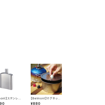
mont】ステンレス
【Belmont】マグネット
ル 100
入り吸盤3Pセット
290
¥880