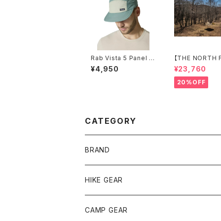
Rab Vista 5 Panel C
【THE NORTH 
ap
Nebula Tarp 2
¥4,950
¥23,760
20%OFF
CATEGORY
BRAND
andwander
HIKE GEAR
ANOBA
テント、シェルター
CAMP GEAR