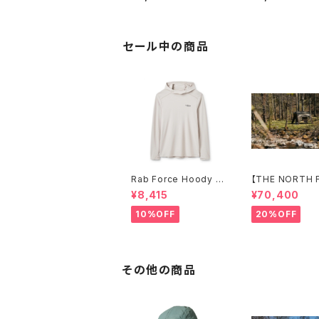
(ラージ)
セール中の商品
Rab Force Hoody ラ
【THE NORTH 
ブ フォースフーディー
Evabase 6
¥8,415
¥70,400
（メンズ）
10%OFF
20%OFF
その他の商品