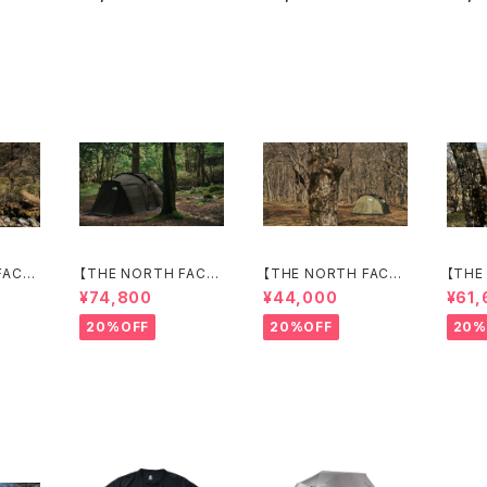
FACE】
【THE NORTH FACE】
【THE NORTH FACE】
【THE
Lander 6
Lander 2
Lande
¥74,800
¥44,000
¥61,
20%OFF
20%OFF
20%