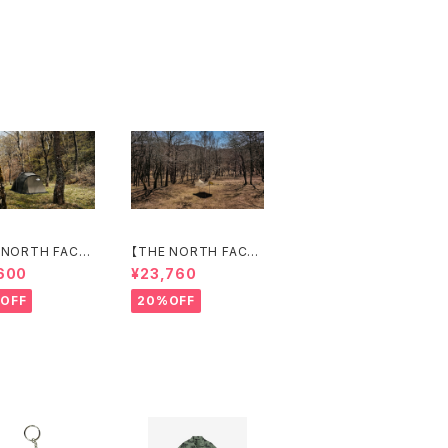
 NORTH FACE】
【THE NORTH FACE】
r 4
Nebula Tarp 2
600
¥23,760
OFF
20%OFF