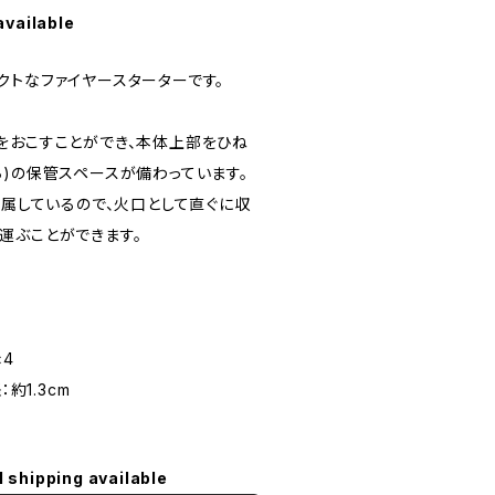
available
クトなファイヤースターターです。
をおこすことができ、本体上部をひね
ち)の保管スペースが備わっています。
付属しているので、火口として直ぐに収
運ぶことができます。
×4
：約1.3cm
l shipping available