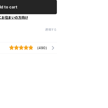
d to cart
にお住まいの方向け
通報する
(490)