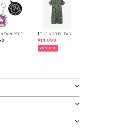
NTAIN RESEA
【THE NORTH FACE】
Big Key Holde
ショートスリーブアロハ
50
¥14,080
ベントシャツワンピース
（レディース）
20%OFF