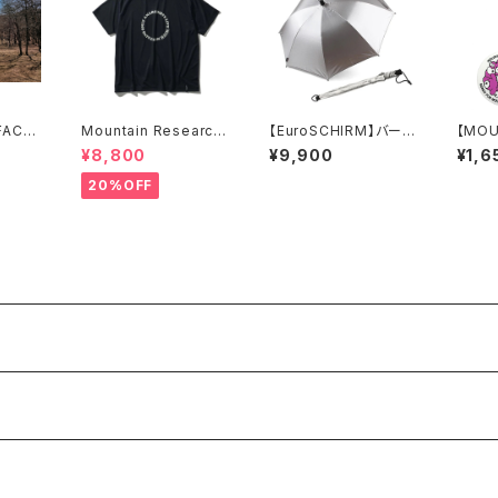
FACE】
Mountain Research
【EuroSCHIRM】バーデ
【MOU
O.A.L.W.M.
ィーパル アウトドア ア
RCH】
¥8,800
¥9,900
¥1,6
ンブレラ
r
20%OFF