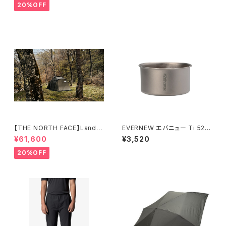
20%OFF
【THE NORTH FACE】Lander
EVERNEW エバニュー Ti 520
4
cup NH
¥61,600
¥3,520
20%OFF