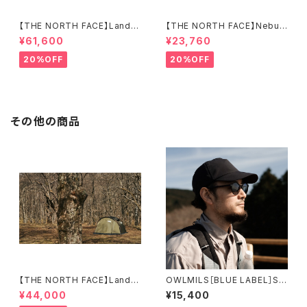
【THE NORTH FACE】Lander
【THE NORTH FACE】Nebula
4
Tarp 2
¥61,600
¥23,760
20%OFF
20%OFF
その他の商品
【THE NORTH FACE】Lander
OWLMILS［BLUE LABEL］Sif
2
シフ
¥44,000
¥15,400