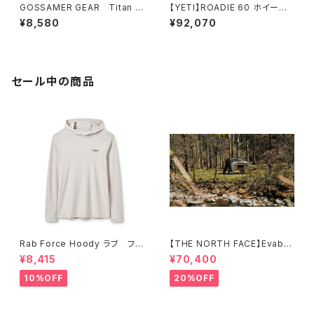
GOSSAMER GEAR Titan K
【YETI】ROADIE 60 ホイール
ettle Cooker 900 BLACK
付き
¥8,580
¥92,070
セール中の商品
Rab Force Hoody ラブ フォ
【THE NORTH FACE】Evaba
ースフーディー（メンズ）
se 6
¥8,415
¥70,400
10%OFF
20%OFF