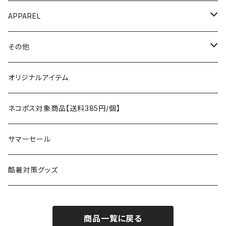
AO COOLERS
バックパック
テント、タープ
APPAREL
テント、シェルター
asobito
ポーチ／サコッシュ
スリーピングギア
トップス
その他
タープ
寝袋
AS2OV
ストレージ
テーブル、チェア
ボトムス
遊び
オリジナルアイテム
アクセサリー
マット
テーブル
フィッシング
AXESQUIN
パッキングアクセサリー
ランタン、ライト
アンダーウェア
ケア用品
ネコポス対象商品【送料385円/個】
コット
チェア
ラジコン
燃料ランタン
Ballistics
スリーピングギア
焚火台／薪ストーブ
ハンドウェア
雑貨
サマーセール
ハンモック
アクセサリー
その他
LEDライト
焚火台
BEDROCK SANDALS
クッキングギア
暖房器具
ヘッドギア
アウトレット
酷暑対策グッズ
ブランケット
アクセサリー
薪ストーブ
バーナー／ストーブ
石油ストーブ
Belmont
ボトル／ハイドレーション
ナイフ、刃物
サングラス
商品一覧に戻る
アクセサリー
七輪、グリル