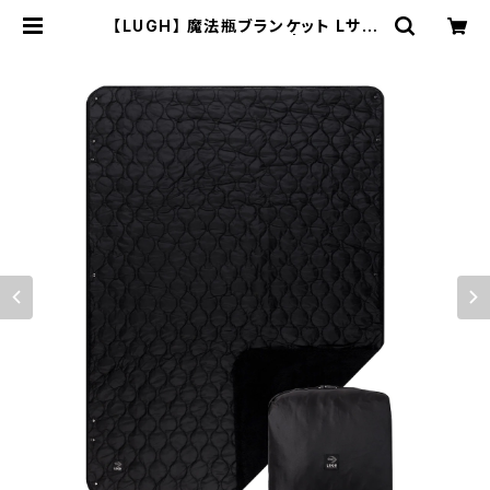
【LUGH】 魔法瓶ブランケット Lサイ
ズ (新6層/ グラフェン) | WOODS