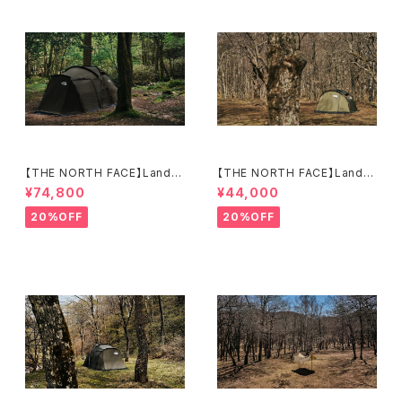
【THE NORTH FACE】Lander
【THE NORTH FACE】Lander
6
2
¥74,800
¥44,000
20%OFF
20%OFF