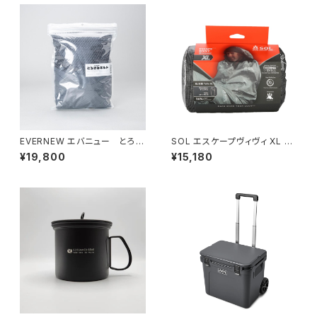
EVERNEW エバニュー とろけ
SOL エスケープヴィヴィ XL ES
るキルト
CAPE BIVVY
¥19,800
¥15,180