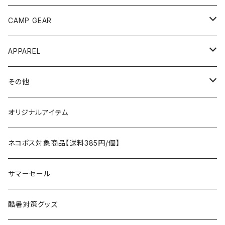
ANOBA
テント、シェルター
CAMP GEAR
AO COOLERS
バックパック
テント、タープ
APPAREL
テント、シェルター
asobito
ポーチ／サコッシュ
スリーピングギア
トップス
その他
タープ
寝袋
AS2OV
ストレージ
テーブル、チェア
ボトムス
遊び
オリジナルアイテム
アクセサリー
マット
テーブル
フィッシング
AXESQUIN
パッキングアクセサリー
ランタン、ライト
アンダーウェア
ケア用品
ネコポス対象商品【送料385円/個】
コット
チェア
ラジコン
燃料ランタン
Ballistics
スリーピングギア
焚火台／薪ストーブ
ハンドウェア
雑貨
サマーセール
ハンモック
アクセサリー
その他
LEDライト
焚火台
BEDROCK SANDALS
クッキングギア
暖房器具
ヘッドギア
アウトレット
酷暑対策グッズ
ブランケット