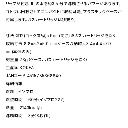
リップが付き、1L の水を約3.5 分で沸騰させるパワーがあります。
ゴトクは回転させてコンパクトに収納可能。プラスチックケースが
付属します。ガスカートリッジは別売り。
寸法 Φ12(ゴトク直径)ｘ9cm(高さ)※ガスカートリッジを除く
収納寸法 8.8×5.2×5.0 cm(ケース収納時)、3.4×4.4×7.9
cm(本体のみ)
総重量 73g（ケース、ガスカートリッジを除く）
生産国 KOREA
JANコード 4515785368840
詳細情報
燃料 イソプロ
燃焼時間 60分(イソプロ227)
熱量 2143kcal/h
沸騰時間 3分18秒(1L)