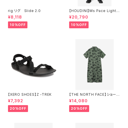
rig リグ Slide 2.0
【HOUDINI】Ms Pace Light P
ants
¥8,118
¥20,790
10%OFF
10%OFF
【XERO SHOES】Z -TREK
【THE NORTH FACE】ショート
スリーブアロハベントシャツワン
¥7,392
¥14,080
ピース（レディース）
20%OFF
20%OFF