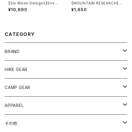
【Six Moon Designs】Silver
【MOUNTAIN RESEARCH】Bi
Shadow Umbrella mini
g Key Holder
¥10,890
¥1,650
CATEGORY
BRAND
andwander
HIKE GEAR
ANOBA
テント、シェルター
CAMP GEAR
AO COOLERS
バックパック
テント、タープ
APPAREL
テント、シェルター
asobito
ポーチ／サコッシュ
スリーピングギア
トップス
その他