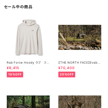
セール中の商品
Rab Force Hoody ラブ フォ
【THE NORTH FACE】Evaba
ースフーディー（メンズ）
se 6
¥8,415
¥70,400
10%OFF
20%OFF