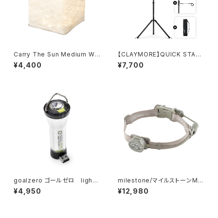
Carry The Sun Medium Wa
【CLAYMORE】QUICK STAN
rm Light / Black Belt
D
¥4,400
¥7,700
goalzero ゴールゼロ lighth
milestone/マイルストーンMS
ouse micro flash
-i1 Endurance Model エンデ
¥4,950
¥12,980
ュランス・モデル