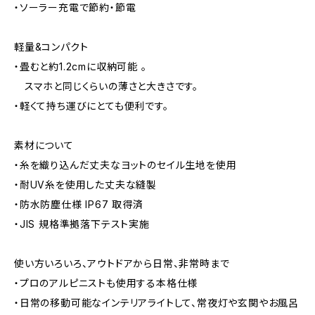
・ソーラー充電で節約・節電
軽量&コンパクト
・畳むと約1.2cmに収納可能 。
スマホと同じくらいの薄さと大きさです。
・軽くて持ち運びにとても便利です。
素材について
・糸を織り込んだ丈夫なヨットのセイル生地を使用
・耐UV糸を使用した丈夫な縫製
・防水防塵仕様 IP67 取得済
・JIS 規格準拠落下テスト実施
使い方いろいろ、アウトドアから日常、非常時まで
・プロのアルピニストも使用する本格仕様
・日常の移動可能なインテリアライトして、常夜灯や玄関やお風呂