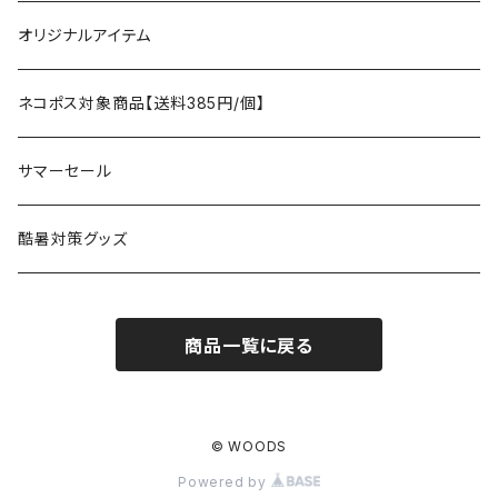
タープ
寝袋
AS2OV
ストレージ
テーブル、チェア
ボトムス
遊び
オリジナルアイテム
アクセサリー
マット
テーブル
フィッシング
AXESQUIN
パッキングアクセサリー
ランタン、ライト
アンダーウェア
ケア用品
ネコポス対象商品【送料385円/個】
コット
チェア
ラジコン
燃料ランタン
Ballistics
スリーピングギア
焚火台／薪ストーブ
ハンドウェア
雑貨
サマーセール
ハンモック
アクセサリー
その他
LEDライト
焚火台
BEDROCK SANDALS
クッキングギア
暖房器具
ヘッドギア
アウトレット
酷暑対策グッズ
ブランケット
アクセサリー
薪ストーブ
バーナー／ストーブ
石油ストーブ
Belmont
ボトル／ハイドレーション
ナイフ、刃物
サングラス
商品一覧に戻る
アクセサリー
七輪、グリル
クッカー
ガスストーブ
ナイフ
BRING
ヘッドライト／ランタン
クッキングギア
フットウェア
アクセサリー
カトラリー
湯たんぽ
斧、鉈
バーナー／ストーブ
BROOKLYN WORKS
アクセサリー
コンテナ、ギアケース
アクセサリー
© WOODS
Powered by
コーヒーアイテム
アクセサリー
アクセサリー