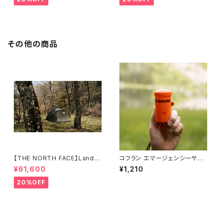
その他の商品
【THE NORTH FACE】Lander
コフラン エマージェンシーサバ
4
イバルホーン
¥61,600
¥1,210
20%OFF