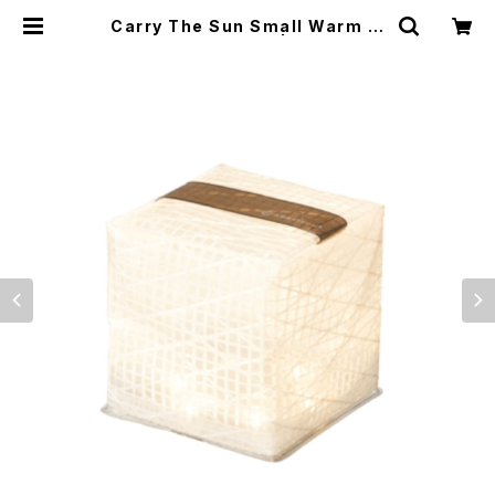
Carry The Sun Small Warm Li
ght / Black Belt | WOODS