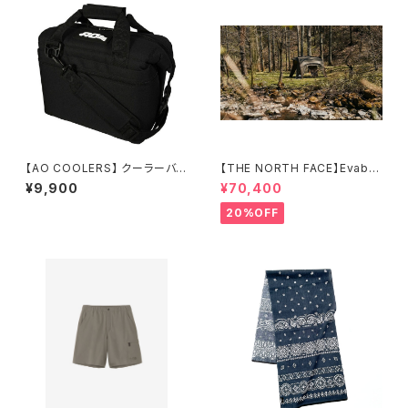
【AO COOLERS】 クーラーバッ
【THE NORTH FACE】Evaba
グ 9パック
se 6
¥9,900
¥70,400
20%OFF