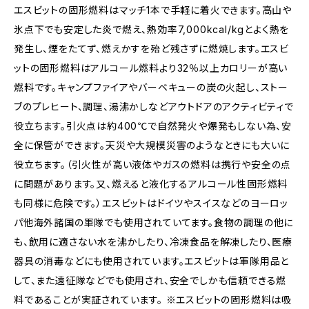
エスビットの固形燃料はマッチ1本で手軽に着火できます。高山や
氷点下でも安定した炎で燃え、熱効率7,000kcal/kgとよく熱を
発生し、煙をたてず、燃えかすを殆ど残さずに燃焼します。エスビ
ットの固形燃料はアルコール燃料より32％以上カロリーが高い
燃料です。キャンプファイアやバーベキューの炭の火起し、ストー
ブのプレヒート、調理、湯沸かしなどアウトドアのアクティビティで
役立ちます。引火点は約400℃で自然発火や爆発もしない為、安
全に保管ができます。天災や大規模災害のようなときにも大いに
役立ちます。（引火性が高い液体やガスの燃料は携行や安全の点
に問題があります。又、燃えると液化するアルコール性固形燃料
も同様に危険です。）エスビットはドイツやスイスなどのヨーロッ
パ他海外諸国の軍隊でも使用されていてます。食物の調理の他に
も、飲用に適さない水を沸かしたり、冷凍食品を解凍したり、医療
器具の消毒などにも使用されています。エスビットは軍隊用品と
して、また遠征隊などでも使用され、安全でしかも信頼できる燃
料であることが実証されています。 ※エスビットの固形燃料は吸