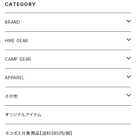
CATEGORY
BRAND
andwander
HIKE GEAR
ANOBA
テント、シェルター
CAMP GEAR
AO COOLERS
バックパック
テント、タープ
APPAREL
テント、シェルター
asobito
ポーチ／サコッシュ
スリーピングギア
トップス
その他
タープ
寝袋
AS2OV
ストレージ
テーブル、チェア
ボトムス
遊び
オリジナルアイテム
アクセサリー
マット
テーブル
フィッシング
AXESQUIN
パッキングアクセサリー
ランタン、ライト
アンダーウェア
ケア用品
ネコポス対象商品【送料385円/個】