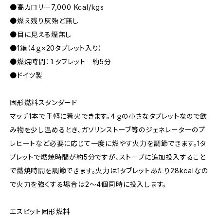
●高カロリー7,000 Kcal/kgs
●燃え残り灰殆ど無し
●目に見える煙無し
●1箱（4ｇ×20タブレット入り）
●燃焼時間：１タブレット 約5分
●ドイツ製
固形燃料スタンダード
マッチ1本で手軽に着火できます。４ｇの小さなタブレットなので飲
み物を少し温めるとき、ガソリンストーブ等のジェネレーターのプ
レヒートなど必要に応じて一度に燃やす火力を調節できます。1タ
ブレットで燃焼時間が約5分ですが、ストーブに追加投入すること
で燃焼時間を調節できます。火力は1タブレットあたり28kcalなの
で火力を強くする場合は2〜4個同時に投入します。
エスビット固形燃料