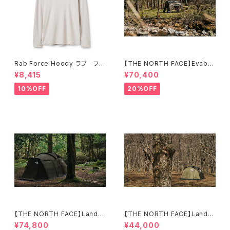
Rab Force Hoody ラブ フォ
【THE NORTH FACE】Evaba
ースフーディー（メンズ）
se 6
¥8,415
¥70,400
10%OFF
20%OFF
【THE NORTH FACE】Lander
【THE NORTH FACE】Lander
6
2
¥74,800
¥44,000