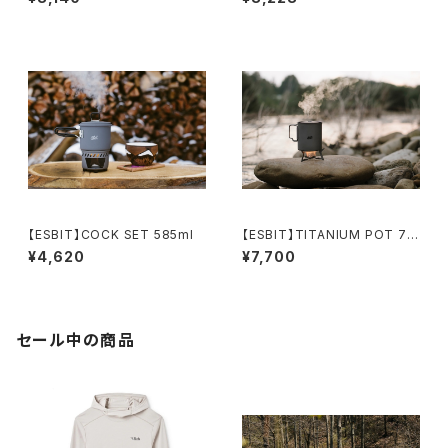
【ESBIT】COCK SET 585ml
【ESBIT】TITANIUM POT 75
0ml
¥4,620
¥7,700
セール中の商品