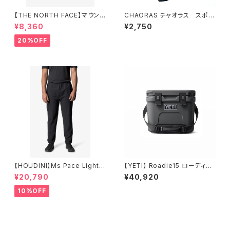
【THE NORTH FACE】マウンテ
CHAORAS チャオラス スポー
ンカラーショーツ（レディース）
ツ手ぬぐい
¥8,360
¥2,750
20%OFF
【HOUDINI】Ms Pace Light P
【YETI】 Roadie15 ローディー1
ants
5 ハードクーラー
¥20,790
¥40,920
10%OFF