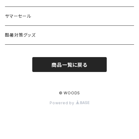
コット
チェア
ラジコン
燃料ランタン
Ballistics
スリーピングギア
焚火台／薪ストーブ
ハンドウェア
雑貨
サマーセール
ハンモック
アクセサリー
その他
LEDライト
焚火台
BEDROCK SANDALS
クッキングギア
暖房器具
ヘッドギア
アウトレット
酷暑対策グッズ
ブランケット
アクセサリー
薪ストーブ
バーナー／ストーブ
石油ストーブ
Belmont
ボトル／ハイドレーション
ナイフ、刃物
サングラス
商品一覧に戻る
アクセサリー
七輪、グリル
クッカー
ガスストーブ
ナイフ
BRING
ヘッドライト／ランタン
クッキングギア
フットウェア
アクセサリー
カトラリー
湯たんぽ
斧、鉈
バーナー／ストーブ
BROOKLYN WORKS
アクセサリー
コンテナ、ギアケース
アクセサリー
© WOODS
Powered by
コーヒーアイテム
アクセサリー
アクセサリー
クッカー
B.V.D.
ラック、スタンド
キッズ
アクセサリー
カトラリー
CALMA STORE
クーラーボックス