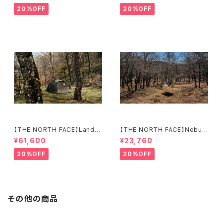
20%OFF
20%OFF
【THE NORTH FACE】Lander
【THE NORTH FACE】Nebula
4
Tarp 2
¥61,600
¥23,760
20%OFF
20%OFF
その他の商品