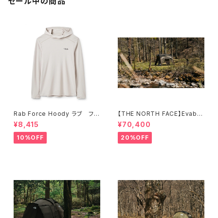
セール中の商品
Rab Force Hoody ラブ フォ
【THE NORTH FACE】Evaba
ースフーディー（メンズ）
se 6
¥8,415
¥70,400
10%OFF
20%OFF