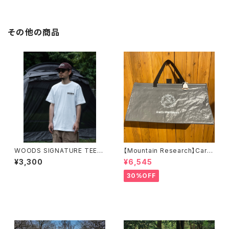
その他の商品
WOODS SIGNATURE TEE
【Mountain Research】Carry
※受注生産
All （A）
¥3,300
¥6,545
30%OFF