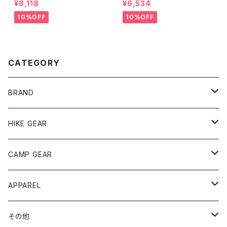
¥8,118
¥6,534
10%OFF
10%OFF
CATEGORY
BRAND
andwander
HIKE GEAR
ANOBA
テント、シェルター
CAMP GEAR
AO COOLERS
バックパック
テント、タープ
APPAREL
テント、シェルター
asobito
ポーチ／サコッシュ
スリーピングギア
トップス
その他