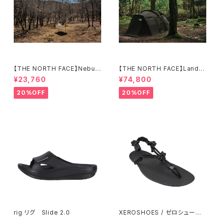
【THE NORTH FACE】Nebula
【THE NORTH FACE】Lander
Tarp 2
6
¥23,760
¥74,800
20%OFF
20%OFF
rig リグ Slide 2.0
XEROSHOES / ゼロシュー
ズ ジェネシス