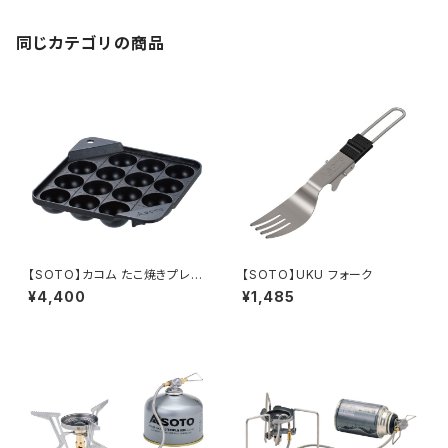
同じカテゴリの商品
【SOTO】カコム たこ焼きプレー
【SOTO】UKU フォーク
ト
¥4,400
¥1,485