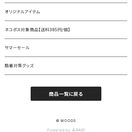
タープ
寝袋
AS2OV
ストレージ
テーブル、チェア
ボトムス
遊び
オリジナルアイテム
アクセサリー
マット
テーブル
フィッシング
AXESQUIN
パッキングアクセサリー
ランタン、ライト
アンダーウェア
ケア用品
ネコポス対象商品【送料385円/個】
コット
チェア
ラジコン
燃料ランタン
Ballistics
スリーピングギア
焚火台／薪ストーブ
ハンドウェア
雑貨
サマーセール
ハンモック
アクセサリー
その他
LEDライト
焚火台
BEDROCK SANDALS
クッキングギア
暖房器具
ヘッドギア
アウトレット
酷暑対策グッズ
ブランケット
アクセサリー
薪ストーブ
バーナー／ストーブ
石油ストーブ
Belmont
ボトル／ハイドレーション
ナイフ、刃物
サングラス
商品一覧に戻る
アクセサリー
七輪、グリル
クッカー
ガスストーブ
ナイフ
BRING
ヘッドライト／ランタン
クッキングギア
フットウェア
アクセサリー
カトラリー
湯たんぽ
斧、鉈
バーナー／ストーブ
BROOKLYN WORKS
アクセサリー
コンテナ、ギアケース
アクセサリー
© WOODS
Powered by