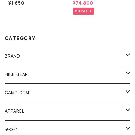
g Key Holder
6
¥1,650
¥74,800
20%OFF
CATEGORY
BRAND
andwander
HIKE GEAR
ANOBA
テント、シェルター
CAMP GEAR
AO COOLERS
バックパック
テント、タープ
APPAREL
テント、シェルター
asobito
ポーチ／サコッシュ
スリーピングギア
トップス
その他