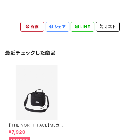
保存
シェア
LINE
ポスト
最近チェックした商品
【THE NORTH FACE】MLカメ
ラバッグ
¥7,920