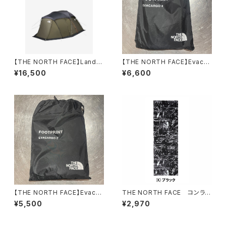
【THE NORTH FACE】Lander
【THE NORTH FACE】Evacar
6 ROOFPRINT
go4 Footprint
¥16,500
¥6,600
【THE NORTH FACE】Evacar
THE NORTH FACE コンラッ
go2 Footprint
ドトポテヌグイ / CONRADTO
¥5,500
¥2,970
PO TENUGUI