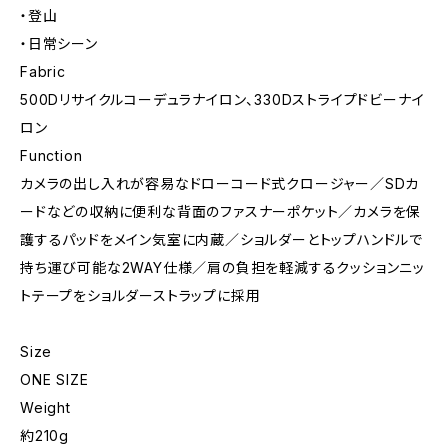
・登山
・日常シーン
Fabric
500Dリサイクルコーデュラナイロン、330Dストライプドビーナイ
ロン
Function
カメラの出し入れが容易なドローコード式クロージャー／SDカ
ードなどの収納に便利な背面のファスナーポケット／カメラを保
護するパッドをメイン気室に内蔵／ショルダーとトップハンドルで
持ち運び可能な2WAY仕様／肩の負担を軽減するクッションニッ
トテープをショルダーストラップに採用
Size
ONE SIZE
Weight
約210g