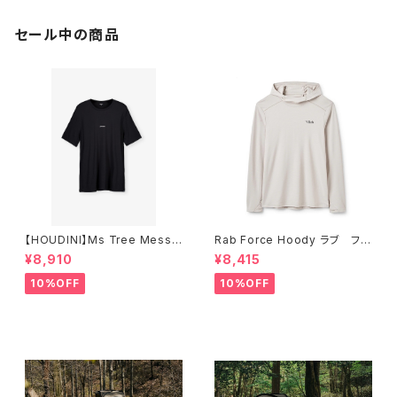
セール中の商品
【HOUDINI】Ms Tree Messa
Rab Force Hoody ラブ フォ
ge Tee
ースフーディー（メンズ）
¥8,910
¥8,415
10%OFF
10%OFF