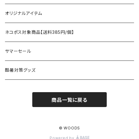
タープ
寝袋
AS2OV
ストレージ
テーブル、チェア
ボトムス
遊び
オリジナルアイテム
アクセサリー
マット
テーブル
フィッシング
AXESQUIN
パッキングアクセサリー
ランタン、ライト
アンダーウェア
ケア用品
ネコポス対象商品【送料385円/個】
コット
チェア
ラジコン
燃料ランタン
Ballistics
スリーピングギア
焚火台／薪ストーブ
ハンドウェア
雑貨
サマーセール
ハンモック
アクセサリー
その他
LEDライト
焚火台
BEDROCK SANDALS
クッキングギア
暖房器具
ヘッドギア
アウトレット
酷暑対策グッズ
ブランケット
アクセサリー
薪ストーブ
バーナー／ストーブ
石油ストーブ
Belmont
ボトル／ハイドレーション
ナイフ、刃物
サングラス
商品一覧に戻る
アクセサリー
七輪、グリル
クッカー
ガスストーブ
ナイフ
BRING
ヘッドライト／ランタン
クッキングギア
フットウェア
アクセサリー
カトラリー
湯たんぽ
斧、鉈
バーナー／ストーブ
BROOKLYN WORKS
アクセサリー
コンテナ、ギアケース
アクセサリー
© WOODS
Powered by