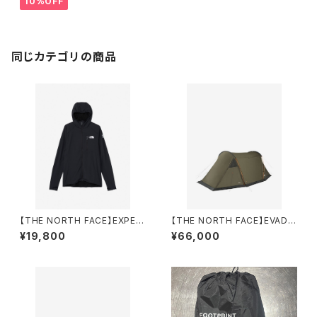
10%OFF
同じカテゴリの商品
【THE NORTH FACE】EXPEDI
【THE NORTH FACE】EVADO
TION GRID FLEECE FULL ZI
CK 2
¥19,800
¥66,000
P HOODIE