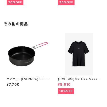
20%OFF
20%OFF
その他の商品
エバニュー(EVERNEW) U.L. A
【HOUDINI】Ms Tree Messa
lu.Pan 16cm
ge Tee
¥7,700
¥8,910
10%OFF