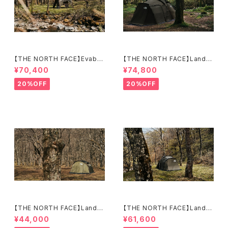
【THE NORTH FACE】Evaba
【THE NORTH FACE】Lander
se 6
6
¥70,400
¥74,800
20%OFF
20%OFF
【THE NORTH FACE】Lander
【THE NORTH FACE】Lander
2
4
¥44,000
¥61,600