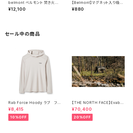
belmont ベルモント 焚き火台
【Belmont】マグネット入り吸盤
TABI (グリルエクステンション
3Pセット
¥12,100
¥880
付き)
セール中の商品
Rab Force Hoody ラブ フォ
【THE NORTH FACE】Evaba
ースフーディー（メンズ）
se 6
¥8,415
¥70,400
10%OFF
20%OFF