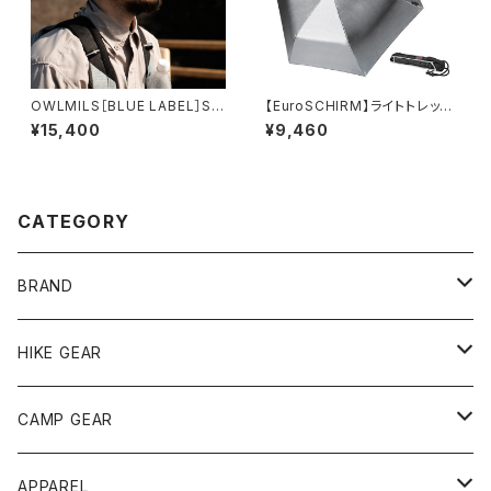
OWLMILS［BLUE LABEL］Sif
【EuroSCHIRM】ライトトレック
シフ
ウルトラ
¥15,400
¥9,460
CATEGORY
BRAND
andwander
HIKE GEAR
ANOBA
テント、シェルター
CAMP GEAR
AO COOLERS
バックパック
テント、タープ
APPAREL