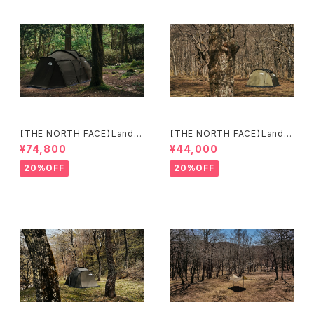
【THE NORTH FACE】Lander
【THE NORTH FACE】Lander
6
2
¥74,800
¥44,000
20%OFF
20%OFF