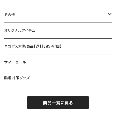
テント、シェルター
asobito
ポーチ／サコッシュ
スリーピングギア
トップス
その他
タープ
寝袋
AS2OV
ストレージ
テーブル、チェア
ボトムス
遊び
オリジナルアイテム
アクセサリー
マット
テーブル
フィッシング
AXESQUIN
パッキングアクセサリー
ランタン、ライト
アンダーウェア
ケア用品
ネコポス対象商品【送料385円/個】
コット
チェア
ラジコン
燃料ランタン
Ballistics
スリーピングギア
焚火台／薪ストーブ
ハンドウェア
雑貨
サマーセール
ハンモック
アクセサリー
その他
LEDライト
焚火台
BEDROCK SANDALS
クッキングギア
暖房器具
ヘッドギア
アウトレット
酷暑対策グッズ
ブランケット
アクセサリー
薪ストーブ
バーナー／ストーブ
石油ストーブ
Belmont
ボトル／ハイドレーション
ナイフ、刃物
サングラス
商品一覧に戻る
アクセサリー
七輪、グリル
クッカー
ガスストーブ
ナイフ
BRING
ヘッドライト／ランタン
クッキングギア
フットウェア