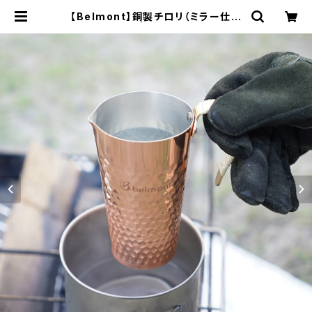
【Belmont】銅製チロリ（ミラー仕上
げ） | WOODS