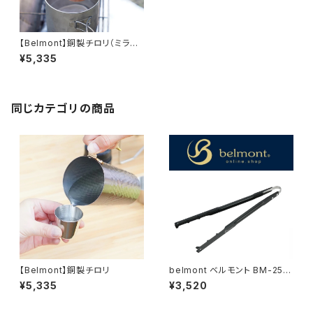
【Belmont】銅製チロリ（ミラー
仕上げ）
¥5,335
同じカテゴリの商品
【Belmont】銅製チロリ
belmont ベルモント BM-258
U.L. Hibasami
¥5,335
¥3,520