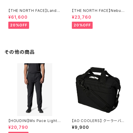
【THE NORTH FACE】Lander
【THE NORTH FACE】Nebula
4
Tarp 2
¥61,600
¥23,760
20%OFF
20%OFF
その他の商品
【HOUDINI】Ms Pace Light P
【AO COOLERS】 クーラーバッ
ants
グ 9パック
¥20,790
¥9,900