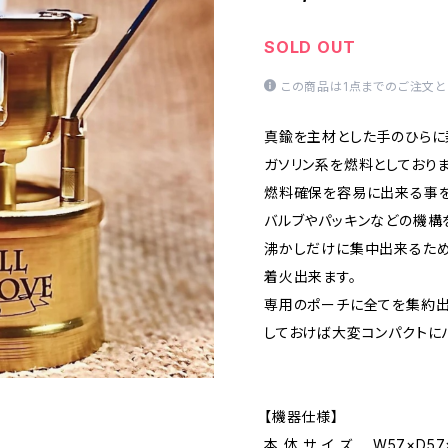
SOLD OUT
この商品は1点までのご注文と
真鍮を主材とした手のひらに
ガソリン系を燃料としており
燃料確保を容易に出来る事を
バルブやパッキンなどの機構
沸かしだけに集中出来るため
着火出来ます。
専用のポーチに全てを集約出
しておけば大変コンパクトに
【機器仕様】
本 体 サ イ ズ W57×D57