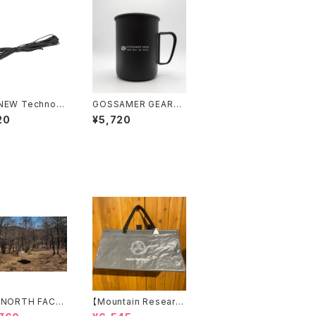
NEW Technora
GOSSAMER GEAR
 0.7mm 5M
Titan Single Mug 6
20
¥5,720
00 BLACK
 NORTH FACE】
【Mountain Researc
a Tarp 2
h】Carry All （A）