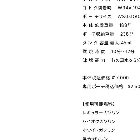
ゴ ト ク装着時 W94×D94
ポ ー チサイズ W80×D80
本 体 乾燥重量 188㌘
ポーチ収納重量 238㌘
タ ン ク 容量 最大 45ml
燃 焼 時 間 10分～12分
沸 騰 能 力 1ℓの真水を
本体税込価格 ¥17,000
専用ポーチ税込価格 ¥2,50
【使用可能燃料】
レギュラーガソリン
ハイオクガソリン
ホワイトガソリン
混合ガソリン