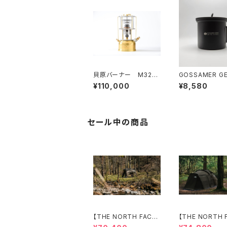
貝原バーナー M326-
GOSSAMER 
B
Titan Kettle 
¥110,000
¥8,580
900 BLACK
セール中の商品
【THE NORTH FACE】
【THE NORTH 
Evabase 6
Lander 6