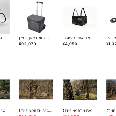
GEAR
【YETI】ROADIE 60 ホ
TOKYO CRAFTS エ
EVER
Cooker
イール付き
アドライ ハンギングシェ
cord
¥92,070
¥4,950
¥1,3
ルフ
FACE】
【THE NORTH FACE】
【THE NORTH FACE】
【THE
Lander 2
Lander 4
Nebul