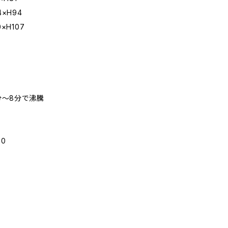
×H94
×H107
6分～8分で沸騰
0