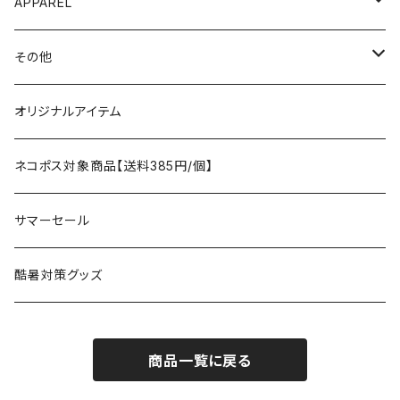
AO COOLERS
バックパック
テント、タープ
APPAREL
テント、シェルター
asobito
ポーチ／サコッシュ
スリーピングギア
トップス
その他
タープ
寝袋
AS2OV
ストレージ
テーブル、チェア
ボトムス
遊び
オリジナルアイテム
アクセサリー
マット
テーブル
フィッシング
AXESQUIN
パッキングアクセサリー
ランタン、ライト
アンダーウェア
ケア用品
ネコポス対象商品【送料385円/個】
コット
チェア
ラジコン
燃料ランタン
Ballistics
スリーピングギア
焚火台／薪ストーブ
ハンドウェア
雑貨
サマーセール
ハンモック
アクセサリー
その他
LEDライト
焚火台
BEDROCK SANDALS
クッキングギア
暖房器具
ヘッドギア
アウトレット
酷暑対策グッズ
ブランケット
アクセサリー
薪ストーブ
バーナー／ストーブ
石油ストーブ
Belmont
ボトル／ハイドレーション
ナイフ、刃物
サングラス
商品一覧に戻る
アクセサリー
七輪、グリル
クッカー
ガスストーブ
ナイフ
BRING
ヘッドライト／ランタン
クッキングギア
フットウェア