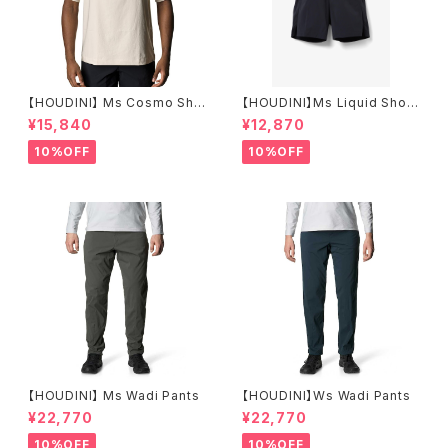
【HOUDINI】 Ms Cosmo Shir
【HOUDINI】Ms Liquid Short
t
s
¥15,840
¥12,870
10%OFF
10%OFF
【HOUDINI】 Ms Wadi Pants
【HOUDINI】Ws Wadi Pants
¥22,770
¥22,770
10%OFF
10%OFF