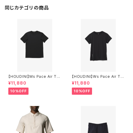
同じカテゴリの商品
【HOUDINI】Ms Pace Air Te
【HOUDINI】Ws Pace Air Te
e
e
¥11,880
¥11,880
10%OFF
10%OFF