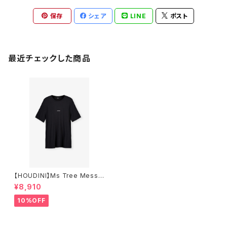
保存
シェア
LINE
ポスト
最近チェックした商品
【HOUDINI】Ms Tree Messa
ge Tee
¥8,910
10%OFF