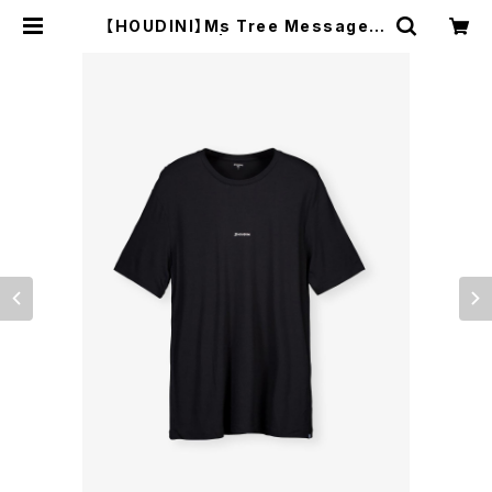
【HOUDINI】Ms Tree Message T
ee | WOODS