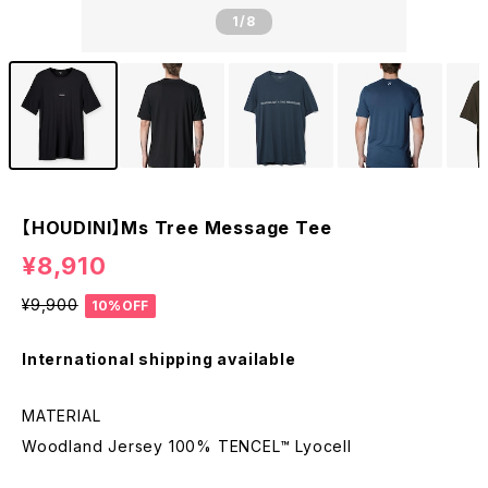
1
/8
【HOUDINI】Ms Tree Message Tee
¥8,910
¥9,900
10%OFF
International shipping available
MATERIAL
Woodland Jersey 100% TENCEL™ Lyocell