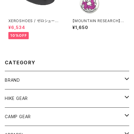
XEROSHOES / ゼロシュー
【MOUNTAIN RESEARCH】Bi
ズ ジェネシス
g Key Holder
¥6,534
¥1,650
10%OFF
CATEGORY
BRAND
andwander
HIKE GEAR
ANOBA
テント、シェルター
CAMP GEAR