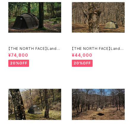
【THE NORTH FACE】Lander
【THE NORTH FACE】Lander
6
2
¥74,800
¥44,000
20%OFF
20%OFF