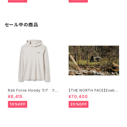
セール中の商品
Rab Force Hoody ラブ フォ
【THE NORTH FACE】Evaba
ースフーディー（メンズ）
se 6
¥8,415
¥70,400
10%OFF
20%OFF