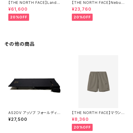
【THE NORTH FACE】Lander
【THE NORTH FACE】Nebula
4
Tarp 2
¥61,600
¥23,760
20%OFF
20%OFF
その他の商品
AS2OV アッソブ フォールディン
【THE NORTH FACE】マウンテ
グコット2way
ンカラーショーツ（メンズ）
¥27,500
¥8,360
20%OFF