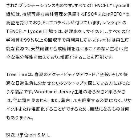
されたプランテーションのものです。すべてのTENCEL™ Lyocell
繊維は、持続可能な森林管理を保証するFSC®またはPEFC™の
認証を受けており、EUエコラベルが付いています。レンツィヒの
TENCEL™ Lyocell工場では、処理水をリサイクルし、すべての化
学物質を99%以上の回収率で再利用しています。木材は再生可
能な資源で、天然繊維と合成繊維を混ぜることのない生地は完
全な生分解性を備えており、堆肥化することも可能です。
Tree Teeは、春夏のアクティビティやアウトドア全般、そして快
適な日常生活に欠かせないタンクトップを探している方にぴった
りな製品です。Woodland Jersey生地の滑らかさと柔らかさ
は、他に類を見ません。また、着古しても廃棄する必要はなく、リサ
イクルまたは堆肥化することができるため、無駄になるものは何
もありません。
SIZE /単位:cm S M L