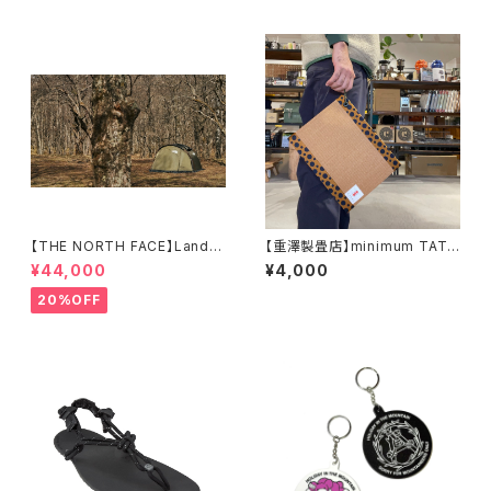
【THE NORTH FACE】Lander
【重澤製畳店】minimum TATA
2
MI ②
¥44,000
¥4,000
20%OFF