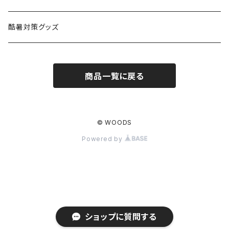
ハンモック
アクセサリー
その他
LEDライト
焚火台
BEDROCK SANDALS
クッキングギア
暖房器具
ヘッドギア
アウトレット
酷暑対策グッズ
ブランケット
アクセサリー
薪ストーブ
バーナー／ストーブ
石油ストーブ
Belmont
ボトル／ハイドレーション
ナイフ、刃物
サングラス
商品一覧に戻る
アクセサリー
七輪、グリル
クッカー
ガスストーブ
ナイフ
BRING
ヘッドライト／ランタン
クッキングギア
フットウェア
アクセサリー
カトラリー
湯たんぽ
斧、鉈
バーナー／ストーブ
BROOKLYN WORKS
アクセサリー
コンテナ、ギアケース
アクセサリー
© WOODS
Powered by
コーヒーアイテム
アクセサリー
アクセサリー
クッカー
B.V.D.
ラック、スタンド
キッズ
アクセサリー
カトラリー
CALMA STORE
クーラーボックス
コーヒーアイテム
ハードクーラーボックス
CAMPROCK
ウォーターキャリア
ショップに質問する