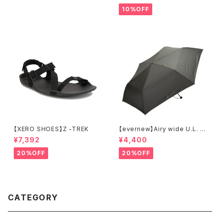
10%OFF
【XERO SHOES】Z -TREK
【evernew】Airy wide U.L. u
mbrella
¥7,392
¥4,400
20%OFF
20%OFF
CATEGORY