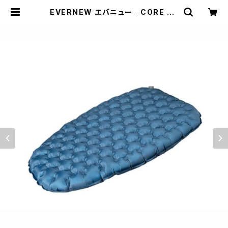
EVERNEW エバニュー CORE RE
ST zzz R5D92W59 | WOODS