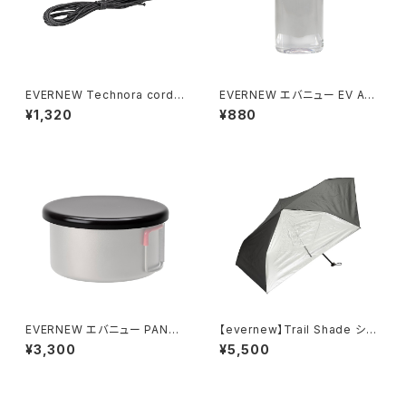
EVERNEW Technora cord
EVERNEW エバニュー EV Aqu
0.7mm 5M
ajacket 333ml FC
¥1,320
¥880
EVERNEW エバニュー PANTA
【evernew】Trail Shade シル
PAS superior 570
バー
¥3,300
¥5,500