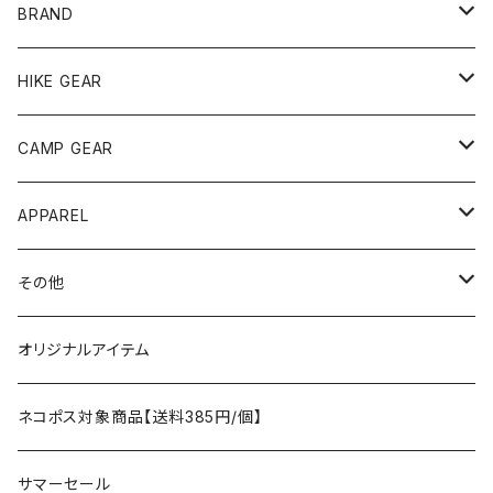
BRAND
andwander
HIKE GEAR
ANOBA
テント、シェルター
CAMP GEAR
AO COOLERS
バックパック
テント、タープ
APPAREL
テント、シェルター
asobito
ポーチ／サコッシュ
スリーピングギア
トップス
その他
タープ
寝袋
AS2OV
ストレージ
テーブル、チェア
ボトムス
遊び
オリジナルアイテム
アクセサリー
マット
テーブル
フィッシング
AXESQUIN
パッキングアクセサリー
ランタン、ライト
アンダーウェア
ケア用品
ネコポス対象商品【送料385円/個】
コット
チェア
ラジコン
燃料ランタン
Ballistics
スリーピングギア
焚火台／薪ストーブ
ハンドウェア
雑貨
サマーセール