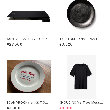
AS2OV アッソブ フォールディン
TAKIBISM FRYING PAN DIS
グコット2way
H SMALL / タキビズム フライパ
¥27,500
¥3,520
ンディッシュ®︎ 小
【CAMPROCKx ホリエアツシ】
【HOUDINI】Ms Tree Messa
プレート
ge Tee
¥3,300
¥8,910