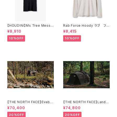
【HOUDINI】Ms Tree Messa
Rab Force Hoody ラブ フォ
ge Tee
ースフーディー（メンズ）
¥8,910
¥8,415
10%OFF
10%OFF
【THE NORTH FACE】Evaba
【THE NORTH FACE】Lander
se 6
6
¥70,400
¥74,800
20%OFF
20%OFF