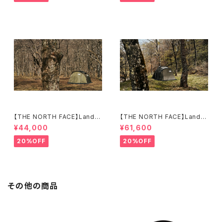
【THE NORTH FACE】Lander
【THE NORTH FACE】Lander
2
4
¥44,000
¥61,600
20%OFF
20%OFF
その他の商品