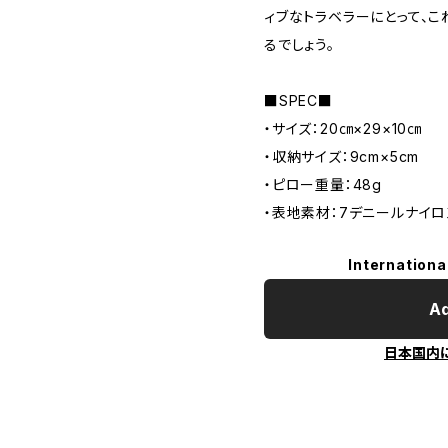
ィブなトラベラーにとって、こ
るでしょう。
■SPEC■
・サイズ：20㎝×29×10㎝
・収納サイズ：9cm×5cm
・ピロー重量：48g
・表地素材：7デニールナイロ
Internationa
Ad
日本国内