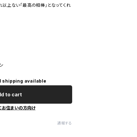
れ以上ない「最高の相棒」となってくれ
ン
l shipping available
d to cart
にお住まいの方向け
通報する