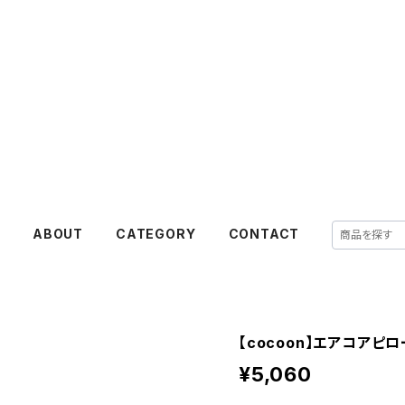
E
ABOUT
CATEGORY
CONTACT
【cocoon】エアコアピ
¥5,060