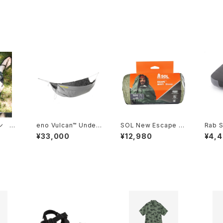
ン Tr
eno Vulcan™ Under
SOL New Escape Bi
Rab S
 トラベル
Quilt
vvy
llow
¥33,000
¥12,980
¥4,