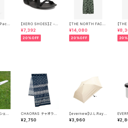
 Pace
【XERO SHOES】Z -T
【THE NORTH FACE】
【THE
REK
ショートスリーブアロハ
マウン
¥7,392
¥14,080
¥8,
ベントシャツワンピース
ツ（レ
（レディース）
20%OFF
20%OFF
20%
シェラ
CHAORAS チャオラ
【evernew】U.L.Rayb
EVE
ス スポーツ手ぬぐい
rella
PANT
¥2,750
¥3,960
¥2,
400