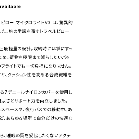
available
アピロー マイクロライトV3 は、驚異的
した、旅の常識を覆すトラベルピロー
史上最軽量の設計。収納時には掌にすっ
ため、荷物を極限まで減らしたいバッ
のフライトでも一切負担になりません。
と、クッション性を高める合成繊維を
る7デニールナイロンカバーを使用し
地よさとサポート力を両立しました。
たスペースや、夜行バスでの移動中、あ
ど、あらゆる場所で自分だけの快適な
ら、睡眠の質を妥協したくないアクテ