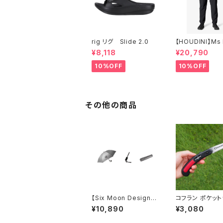
rig リグ Slide 2.0
【HOUDINI】Ms
Light Pants
¥8,118
¥20,790
10%OFF
10%OFF
その他の商品
【Six Moon Design
コフラン ポケット
s】Silver Shadow U
ソー
¥10,890
¥3,080
mbrella mini