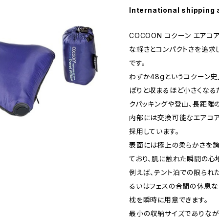
International shipping 
COCOON コクーン エアコ
な軽さとコンパクトさを追求
です。
わずか48gというコクーン
ぽりと収まるほど小さくなる
クパッキングや登山、長距離
内部には交換可能なエアコア
採用しています。
表面には極上の柔らかさを誇
ており、肌に触れた瞬間の心
例えば、テント泊での限られ
るいはフェスの合間の休息な
枕を瞬時に用意できます。
最小の収納サイズでありなが