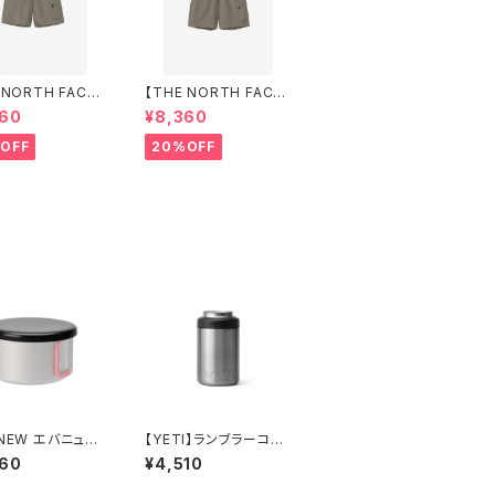
 NORTH FACE】
【THE NORTH FACE】
テンカラーショー
マウンテンカラーショー
360
¥8,360
ディース）
ツ（メンズ）
OFF
20%OFF
RNEW エバニュー
【YETI】ランブラーコル
APAS superior
スター2.0
860
¥4,510