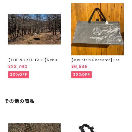
【THE NORTH FACE】Nebula
【Mountain Research】Carry
Tarp 2
All （A）
¥23,760
¥6,545
20%OFF
30%OFF
その他の商品