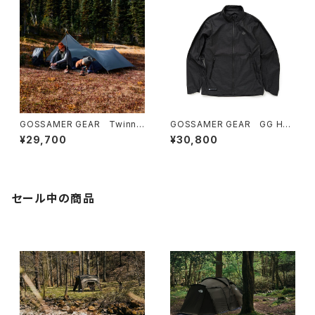
GOSSAMER GEAR Twinn
GOSSAMER GEAR GG Hoo
Tarp ゴッサマーギア
dless Jacket with Dyneem
¥29,700
¥30,800
a®
セール中の商品