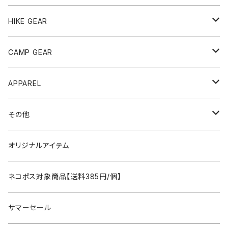
andwander
HIKE GEAR
ANOBA
テント、シェルター
CAMP GEAR
AO COOLERS
バックパック
テント、タープ
APPAREL
テント、シェルター
asobito
ポーチ／サコッシュ
スリーピングギア
トップス
その他
タープ
寝袋
AS2OV
ストレージ
テーブル、チェア
ボトムス
遊び
オリジナルアイテム
アクセサリー
マット
テーブル
フィッシング
AXESQUIN
パッキングアクセサリー
ランタン、ライト
アンダーウェア
ケア用品
ネコポス対象商品【送料385円/個】
コット
チェア
ラジコン
燃料ランタン
Ballistics
スリーピングギア
焚火台／薪ストーブ
ハンドウェア
雑貨
サマーセール