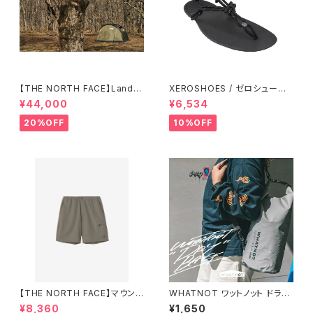
【THE NORTH FACE】Lander
XEROSHOES / ゼロシュー
2
ズ ジェネシス
¥44,000
¥6,534
20%OFF
10%OFF
【THE NORTH FACE】マウンテ
WHATNOT ワットノット ドライ
ンカラーショーツ（メンズ）
バッグ 10L
¥8,360
¥1,650