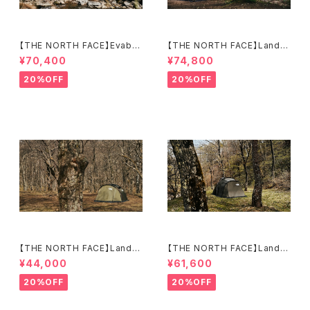
【THE NORTH FACE】Evaba
【THE NORTH FACE】Lander
se 6
6
¥70,400
¥74,800
20%OFF
20%OFF
【THE NORTH FACE】Lander
【THE NORTH FACE】Lander
2
4
¥44,000
¥61,600
20%OFF
20%OFF