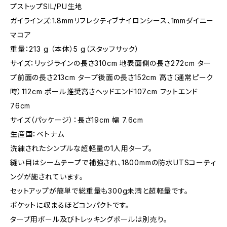
プストップSIL/PU生地
ガイラインズ:1.8mmリフレクティブナイロンシース、1mmダイニー
マコア
重量：213 g （本体）5 g（スタッフサック）
サイズ：リッジラインの長さ310cm 地表面側の長さ272cm ター
プ前面の長さ213cm タープ後面の長さ152cm 高さ（通常ピーク
時）112cm ポール推奨高さヘッドエンド107cm フットエンド
76cm
サイズ（パッケージ）：長さ19cm 幅 7.6cm
生産国：ベトナム
洗練されたシンプルな超軽量の1人用タープ。
縫い目はシームテープで補強され、1800mmの防水UTSコーティ
ングが施されています。
セットアップが簡単で総重量も300g未満と超軽量です。
ポケットに収まるほどコンパクトです。
タープ用ポール及びトレッキングポールは別売り。