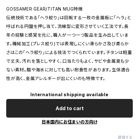
GOSSAMER GEAR/TITAN MUG特徴
伝統技術である「ヘラ絞り」は回転する一枚の金属板に「ヘラ」と
呼ばれる円盤を押し当て、流線型に変形させていく工法です。長
年の経験と感覚を元に、職人が一つ一つ製品を生み出していま
す。機械加工(プレス絞り)では表現しにくい滑らかさ及び柔らか
さはこの「ヘラ絞り」による技法でつくられています。チタンは軽量
で丈夫、汚れを落としやすく、口当たりもよく、サビや金属臭も少
ない素材。酸や海水に対しても高い耐食性があります。生体適合
性が高く、金属アレルギーが出にくいのも特徴です。
International shipping available
Add to cart
日本国内にお住まいの方向け
通報する