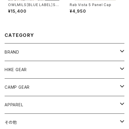
OWLMILS［BLUE LABEL］Sif
Rab Vista 5 Panel Cap
シフ
¥15,400
¥4,950
CATEGORY
BRAND
andwander
HIKE GEAR
ANOBA
テント、シェルター
CAMP GEAR
AO COOLERS
バックパック
テント、タープ
APPAREL
テント、シェルター
asobito
ポーチ／サコッシュ
スリーピングギア
トップス
その他