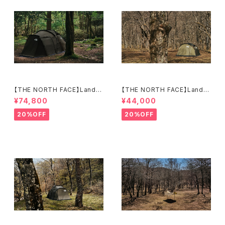
【THE NORTH FACE】Lander
【THE NORTH FACE】Lander
6
2
¥74,800
¥44,000
20%OFF
20%OFF