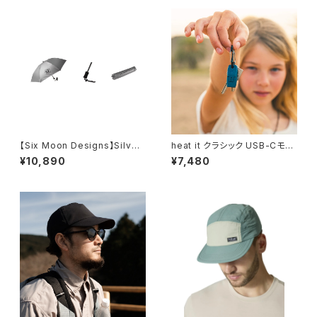
【Six Moon Designs】Silver
heat it クラシック USB-Cモデ
Shadow Umbrella mini
ル
¥10,890
¥7,480