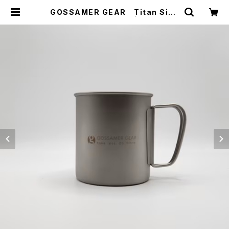
GOSSAMER GEAR Titan Sing
le Mug 600 Silver | WOODS