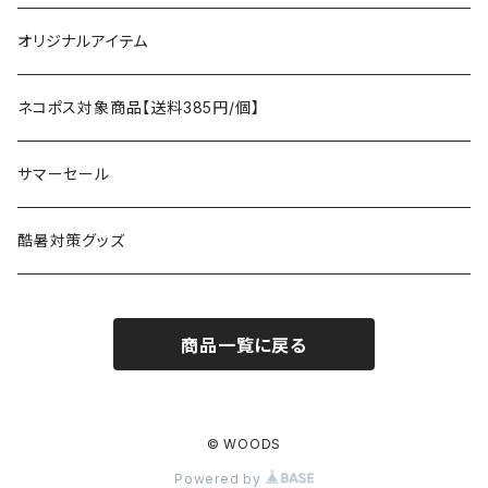
タープ
寝袋
AS2OV
ストレージ
テーブル、チェア
ボトムス
遊び
オリジナルアイテム
アクセサリー
マット
テーブル
フィッシング
AXESQUIN
パッキングアクセサリー
ランタン、ライト
アンダーウェア
ケア用品
ネコポス対象商品【送料385円/個】
コット
チェア
ラジコン
燃料ランタン
Ballistics
スリーピングギア
焚火台／薪ストーブ
ハンドウェア
雑貨
サマーセール
ハンモック
アクセサリー
その他
LEDライト
焚火台
BEDROCK SANDALS
クッキングギア
暖房器具
ヘッドギア
アウトレット
酷暑対策グッズ
ブランケット
アクセサリー
薪ストーブ
バーナー／ストーブ
石油ストーブ
Belmont
ボトル／ハイドレーション
ナイフ、刃物
サングラス
商品一覧に戻る
アクセサリー
七輪、グリル
クッカー
ガスストーブ
ナイフ
BRING
ヘッドライト／ランタン
クッキングギア
フットウェア
アクセサリー
カトラリー
湯たんぽ
斧、鉈
バーナー／ストーブ
BROOKLYN WORKS
アクセサリー
コンテナ、ギアケース
アクセサリー
© WOODS
Powered by