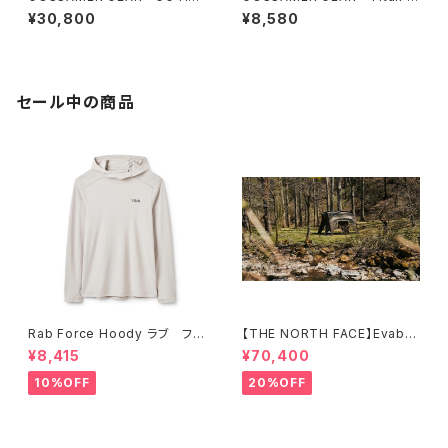
dless Jacket with Dyneem
ettle Cooker 900 GOLD
¥30,800
¥8,580
a®
セール中の商品
Rab Force Hoody ラブ フォ
【THE NORTH FACE】Evaba
ースフーディー（メンズ）
se 6
¥8,415
¥70,400
10%OFF
20%OFF