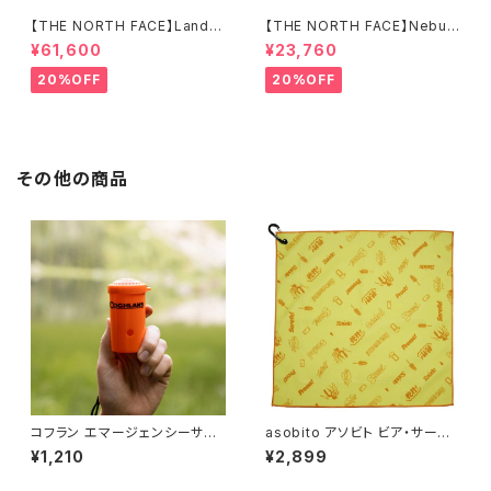
【THE NORTH FACE】Lander
【THE NORTH FACE】Nebula
4
Tarp 2
¥61,600
¥23,760
20%OFF
20%OFF
その他の商品
コフラン エマージェンシーサバ
asobito アソビト ビア・サーモ
イバルホーン
ラップ
¥1,210
¥2,899