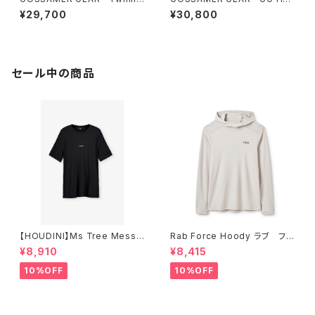
Tarp ゴッサマーギア
dless Jacket with Dyneem
¥29,700
¥30,800
a®
セール中の商品
【HOUDINI】Ms Tree Messa
Rab Force Hoody ラブ フォ
ge Tee
ースフーディー（メンズ）
¥8,910
¥8,415
10%OFF
10%OFF