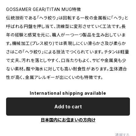
GOSSAMER GEAR/TITAN MUG特徴
伝統技術である「ヘラ絞り」は回転する一枚の金属板に「ヘラ」と
呼ばれる円盤を押し当て、流線型に変形させていく工法です。長
年の経験と感覚を元に、職人が一つ一つ製品を生み出していま
す。機械加工(プレス絞り)では表現しにくい滑らかさ及び柔らか
さはこの「ヘラ絞り」による技法でつくられています。チタンは軽量
で丈夫、汚れを落としやすく、口当たりもよく、サビや金属臭も少
ない素材。酸や海水に対しても高い耐食性があります。生体適合
性が高く、金属アレルギーが出にくいのも特徴です。
International shipping available
Add to cart
日本国内にお住まいの方向け
通報する