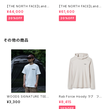
【THE NORTH FACE】Lander
【THE NORTH FACE】Lander
2
4
¥44,000
¥61,600
20%OFF
20%OFF
その他の商品
WOODS SIGNATURE TEE
Rab Force Hoody ラブ フォ
※受注生産
ースフーディー（メンズ）
¥3,300
¥8,415
10%OFF