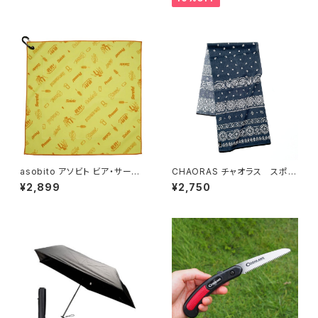
asobito アソビト ビア・サーモ
CHAORAS チャオラス スポー
ラップ
ツ手ぬぐい
¥2,899
¥2,750