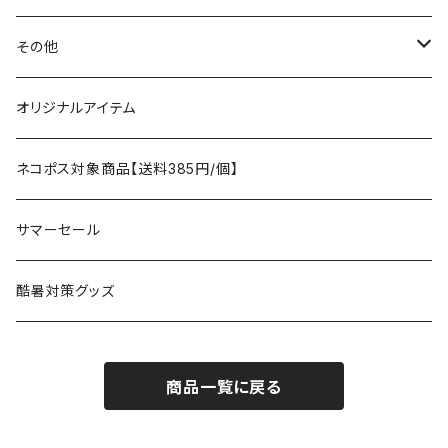
テント、シェルター
asobito
ポーチ／サコッシュ
スリーピングギア
トップス
その他
タープ
寝袋
AS2OV
ストレージ
テーブル、チェア
ボトムス
遊び
オリジナルアイテム
アクセサリー
マット
テーブル
フィッシング
AXESQUIN
パッキングアクセサリー
ランタン、ライト
アンダーウェア
ケア用品
ネコポス対象商品【送料385円/個】
コット
チェア
ラジコン
燃料ランタン
Ballistics
スリーピングギア
焚火台／薪ストーブ
ハンドウェア
雑貨
サマーセール
ハンモック
アクセサリー
その他
LEDライト
焚火台
BEDROCK SANDALS
クッキングギア
暖房器具
ヘッドギア
アウトレット
酷暑対策グッズ
ブランケット
アクセサリー
薪ストーブ
バーナー／ストーブ
石油ストーブ
Belmont
ボトル／ハイドレーション
ナイフ、刃物
サングラス
商品一覧に戻る
アクセサリー
七輪、グリル
クッカー
ガスストーブ
ナイフ
BRING
ヘッドライト／ランタン
クッキングギア
フットウェア