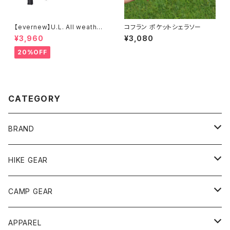
【evernew】U.L. All weather
コフラン ポケットシェラソー
umbrella
¥3,960
¥3,080
20%OFF
CATEGORY
BRAND
andwander
HIKE GEAR
ANOBA
テント、シェルター
CAMP GEAR
AO COOLERS
バックパック
テント、タープ
APPAREL