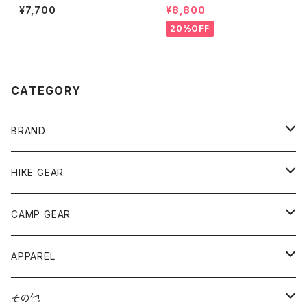
lu.Pan 16cm
W.M.
¥7,700
¥8,800
20%OFF
CATEGORY
BRAND
andwander
HIKE GEAR
ANOBA
テント、シェルター
CAMP GEAR
AO COOLERS
バックパック
テント、タープ
APPAREL
テント、シェルター
asobito
ポーチ／サコッシュ
スリーピングギア
トップス
その他