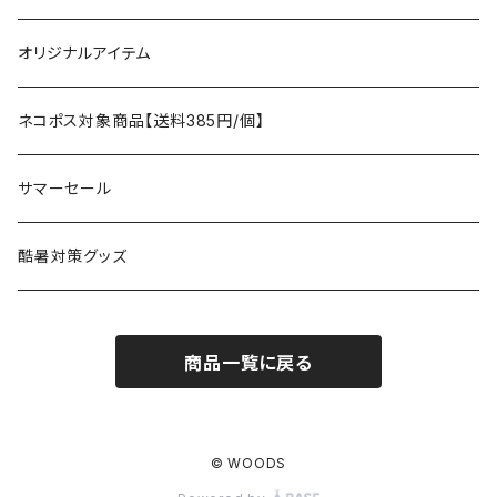
タープ
寝袋
AS2OV
ストレージ
テーブル、チェア
ボトムス
遊び
オリジナルアイテム
アクセサリー
マット
テーブル
フィッシング
AXESQUIN
パッキングアクセサリー
ランタン、ライト
アンダーウェア
ケア用品
ネコポス対象商品【送料385円/個】
コット
チェア
ラジコン
燃料ランタン
Ballistics
スリーピングギア
焚火台／薪ストーブ
ハンドウェア
雑貨
サマーセール
ハンモック
アクセサリー
その他
LEDライト
焚火台
BEDROCK SANDALS
クッキングギア
暖房器具
ヘッドギア
アウトレット
酷暑対策グッズ
ブランケット
アクセサリー
薪ストーブ
バーナー／ストーブ
石油ストーブ
Belmont
ボトル／ハイドレーション
ナイフ、刃物
サングラス
商品一覧に戻る
アクセサリー
七輪、グリル
クッカー
ガスストーブ
ナイフ
BRING
ヘッドライト／ランタン
クッキングギア
フットウェア
アクセサリー
カトラリー
湯たんぽ
斧、鉈
バーナー／ストーブ
BROOKLYN WORKS
アクセサリー
コンテナ、ギアケース
アクセサリー
© WOODS