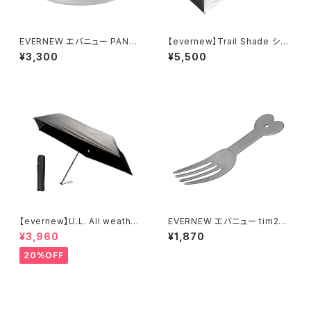
EVERNEW エバニュー PANTA
【evernew】Trail Shade シル
PAS superior 570
バー
¥3,300
¥5,500
【evernew】U.L. All weather
EVERNEW エバニュー tim2フ
umbrella
ォーク ティムティム
¥3,960
¥1,870
20%OFF