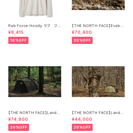
Rab Force Hoody ラブ フォ
【THE NORTH FACE】Evaba
ースフーディー（メンズ）
se 6
¥8,415
¥70,400
10%OFF
20%OFF
【THE NORTH FACE】Lander
【THE NORTH FACE】Lander
6
2
¥74,800
¥44,000
20%OFF
20%OFF