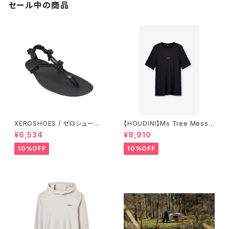
セール中の商品
XEROSHOES / ゼロシュー
【HOUDINI】Ms Tree Messa
ズ ジェネシス
ge Tee
¥6,534
¥8,910
10%OFF
10%OFF