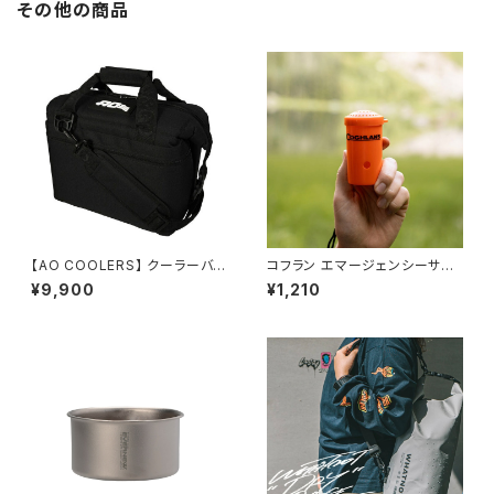
その他の商品
【AO COOLERS】 クーラーバッ
コフラン エマージェンシーサバ
グ 9パック
イバルホーン
¥9,900
¥1,210