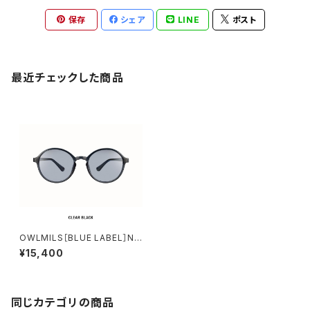
保存
シェア
LINE
ポスト
最近チェックした商品
OWLMILS［BLUE LABEL］No
rn ノルン
¥15,400
同じカテゴリの商品