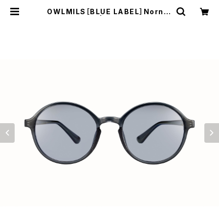
OWLMILS［BLUE LABEL］Norn ノ
ルン | WOODS