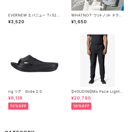
EVERNEW エバニュー Ti 520
WHATNOT ワットノット ドライ
cup NH
バッグ 10L
¥3,520
¥1,650
rig リグ Slide 2.0
【HOUDINI】Ms Pace Light P
ants
¥8,118
¥20,790
10%OFF
10%OFF