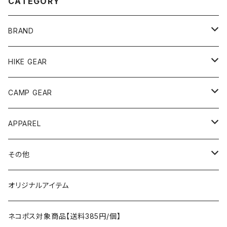
CATEGORY
BRAND
andwander
HIKE GEAR
ANOBA
テント、シェルター
CAMP GEAR
AO COOLERS
バックパック
テント、タープ
APPAREL
テント、シェルター
asobito
ポーチ／サコッシュ
スリーピングギア
トップス
その他
タープ
寝袋
AS2OV
ストレージ
テーブル、チェア
ボトムス
遊び
オリジナルアイテム
アクセサリー
マット
テーブル
フィッシング
AXESQUIN
パッキングアクセサリー
ランタン、ライト
アンダーウェア
ケア用品
ネコポス対象商品【送料385円/個】