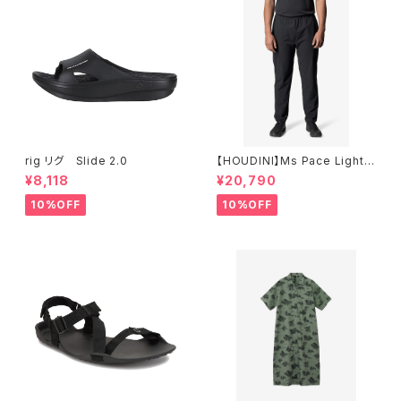
rig リグ Slide 2.0
【HOUDINI】Ms Pace Light P
ants
¥8,118
¥20,790
10%OFF
10%OFF