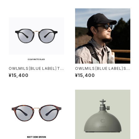
OWLMILS［BLUE LABEL］Th
OWLMILS［BLUE LABEL］Sif
rud スルーズ
シフ
¥15,400
¥15,400