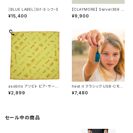
［BLUE LABEL］Sif-S シフ-S
【CLAYMORE】 Swivel369 ク
レイモア スイベル369 KHAKI
¥15,400
¥9,900
asobito アソビト ビア・サーモ
heat it クラシック USB-Cモデ
ラップ
ル
¥2,899
¥7,480
セール中の商品