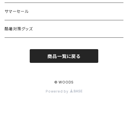
コット
チェア
ラジコン
燃料ランタン
Ballistics
スリーピングギア
焚火台／薪ストーブ
ハンドウェア
雑貨
サマーセール
ハンモック
アクセサリー
その他
LEDライト
焚火台
BEDROCK SANDALS
クッキングギア
暖房器具
ヘッドギア
アウトレット
酷暑対策グッズ
ブランケット
アクセサリー
薪ストーブ
バーナー／ストーブ
石油ストーブ
Belmont
ボトル／ハイドレーション
ナイフ、刃物
サングラス
商品一覧に戻る
アクセサリー
七輪、グリル
クッカー
ガスストーブ
ナイフ
BRING
ヘッドライト／ランタン
クッキングギア
フットウェア
アクセサリー
カトラリー
湯たんぽ
斧、鉈
バーナー／ストーブ
BROOKLYN WORKS
アクセサリー
コンテナ、ギアケース
アクセサリー
© WOODS
Powered by
コーヒーアイテム
アクセサリー
アクセサリー
クッカー
B.V.D.
ラック、スタンド
キッズ
アクセサリー
カトラリー
CALMA STORE
クーラーボックス