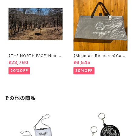
【THE NORTH FACE】Nebula
【Mountain Research】Carry
Tarp 2
All （A）
¥23,760
¥6,545
20%OFF
30%OFF
その他の商品