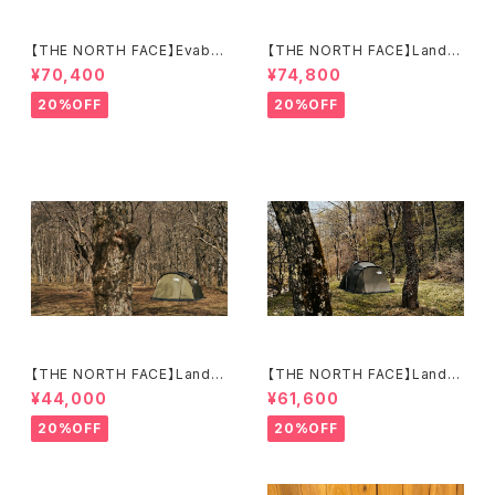
【THE NORTH FACE】Evaba
【THE NORTH FACE】Lander
se 6
6
¥70,400
¥74,800
20%OFF
20%OFF
【THE NORTH FACE】Lander
【THE NORTH FACE】Lander
2
4
¥44,000
¥61,600
20%OFF
20%OFF