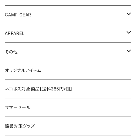
ANOBA
テント、シェルター
CAMP GEAR
AO COOLERS
バックパック
テント、タープ
APPAREL
テント、シェルター
asobito
ポーチ／サコッシュ
スリーピングギア
トップス
その他
タープ
寝袋
AS2OV
ストレージ
テーブル、チェア
ボトムス
遊び
オリジナルアイテム
アクセサリー
マット
テーブル
フィッシング
AXESQUIN
パッキングアクセサリー
ランタン、ライト
アンダーウェア
ケア用品
ネコポス対象商品【送料385円/個】
コット
チェア
ラジコン
燃料ランタン
Ballistics
スリーピングギア
焚火台／薪ストーブ
ハンドウェア
雑貨
サマーセール
ハンモック
アクセサリー
その他
LEDライト
焚火台
BEDROCK SANDALS
クッキングギア
暖房器具
ヘッドギア
アウトレット
酷暑対策グッズ