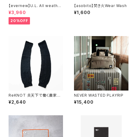
【evernew】U.L. All weather
【asobito】焚き火Wear Wash
umbrella
¥3,960
¥1,600
20%OFF
ReKNOT 炎天下で働く農家が
NEVER WASTED PLAYRIP
つくったアームカバー
¥2,640
¥15,400