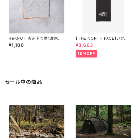
ReKNOT 炎天下で働く農家が
【THE NORTH FACE】ジプシ
つくった手ぬぐいハンカチ
ーカバーイット（ユニセックス）
¥1,100
¥3,663
10%OFF
セール中の商品