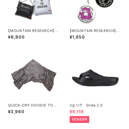
【MOUNTAIN RESEARCH】C.
【MOUNTAIN RESEARCH】Bi
E. 3Way bag
g Key Holder
¥8,800
¥1,650
QUICK-DRY HOODIE TOWE
rig リグ Slide 2.0
L BIG UV / クイックドライフー
¥3,960
¥8,118
ディータオル ビッグ UV
10%OFF