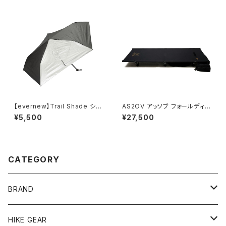
【evernew】Trail Shade シル
AS2OV アッソブ フォールディン
バー
グコット2way
¥5,500
¥27,500
CATEGORY
BRAND
andwander
HIKE GEAR