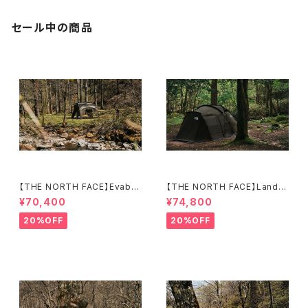
セール中の商品
【THE NORTH FACE】Evaba
【THE NORTH FACE】Lander
se 6
6
¥70,400
¥74,800
20%OFF
20%OFF