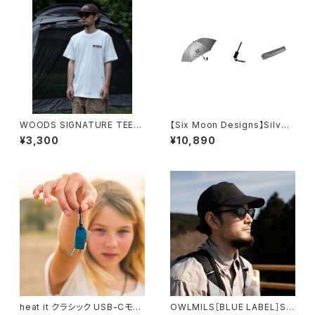
WOODS SIGNATURE TEE
【Six Moon Designs】Silver
※受注生産
Shadow Umbrella mini
¥3,300
¥10,890
heat it クラシック USB-Cモデ
OWLMILS［BLUE LABEL］Sif