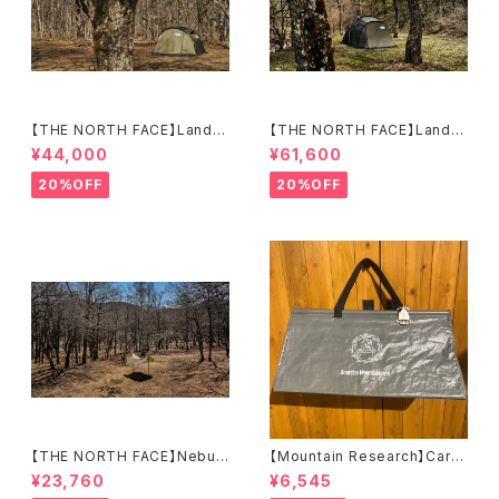
【THE NORTH FACE】Lander
【THE NORTH FACE】Lander
2
4
¥44,000
¥61,600
20%OFF
20%OFF
【THE NORTH FACE】Nebula
【Mountain Research】Carry
Tarp 2
All （A）
¥23,760
¥6,545