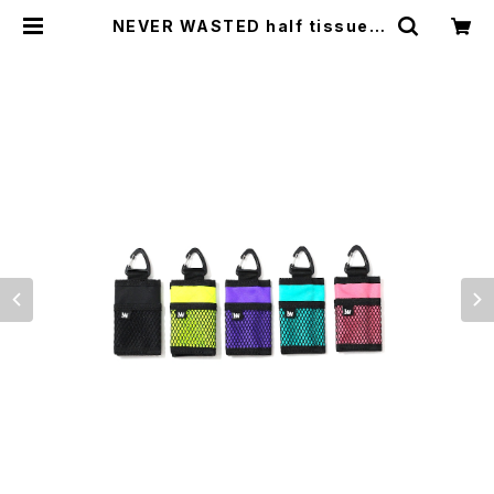
NEVER WASTED half tissue |
WOODS