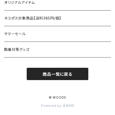
タープ
寝袋
AS2OV
ストレージ
テーブル、チェア
ボトムス
遊び
オリジナルアイテム
アクセサリー
マット
テーブル
フィッシング
AXESQUIN
パッキングアクセサリー
ランタン、ライト
アンダーウェア
ケア用品
ネコポス対象商品【送料385円/個】
コット
チェア
ラジコン
燃料ランタン
Ballistics
スリーピングギア
焚火台／薪ストーブ
ハンドウェア
雑貨
サマーセール
ハンモック
アクセサリー
その他
LEDライト
焚火台
BEDROCK SANDALS
クッキングギア
暖房器具
ヘッドギア
アウトレット
酷暑対策グッズ
ブランケット
アクセサリー
薪ストーブ
バーナー／ストーブ
石油ストーブ
Belmont
ボトル／ハイドレーション
ナイフ、刃物
サングラス
商品一覧に戻る
アクセサリー
七輪、グリル
クッカー
ガスストーブ
ナイフ
BRING
ヘッドライト／ランタン
クッキングギア
フットウェア
アクセサリー
カトラリー
湯たんぽ
斧、鉈
バーナー／ストーブ
BROOKLYN WORKS
アクセサリー
コンテナ、ギアケース
アクセサリー
© WOODS
Powered by
コーヒーアイテム
アクセサリー
アクセサリー
クッカー
B.V.D.
ラック、スタンド
キッズ