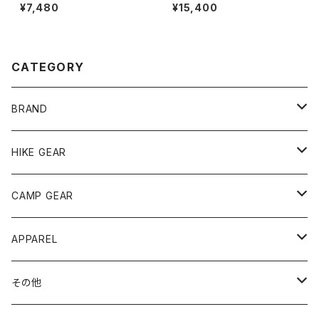
ル
シフ
¥7,480
¥15,400
CATEGORY
BRAND
andwander
HIKE GEAR
ANOBA
テント、シェルター
CAMP GEAR
AO COOLERS
バックパック
テント、タープ
APPAREL
テント、シェルター
asobito
ポーチ／サコッシュ
スリーピングギア
トップス
その他