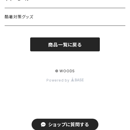
ハンモック
アクセサリー
その他
LEDライト
焚火台
BEDROCK SANDALS
クッキングギア
暖房器具
ヘッドギア
アウトレット
酷暑対策グッズ
ブランケット
アクセサリー
薪ストーブ
バーナー／ストーブ
石油ストーブ
Belmont
ボトル／ハイドレーション
ナイフ、刃物
サングラス
商品一覧に戻る
アクセサリー
七輪、グリル
クッカー
ガスストーブ
ナイフ
BRING
ヘッドライト／ランタン
クッキングギア
フットウェア
アクセサリー
カトラリー
湯たんぽ
斧、鉈
バーナー／ストーブ
BROOKLYN WORKS
アクセサリー
コンテナ、ギアケース
アクセサリー
© WOODS
Powered by
コーヒーアイテム
アクセサリー
アクセサリー
クッカー
B.V.D.
ラック、スタンド
キッズ
アクセサリー
カトラリー
CALMA STORE
クーラーボックス
コーヒーアイテム
ハードクーラーボックス
CAMPROCK
ウォーターキャリア
ショップに質問する