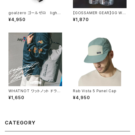
goalzero ゴールゼロ lighth
【GOSSAMER GEAR】GG Wat
ouse micro flash
er Bottle/600ml
¥4,950
¥1,870
WHATNOT ワットノット ドライ
Rab Vista 5 Panel Cap
バッグ 10L
¥1,650
¥4,950
CATEGORY