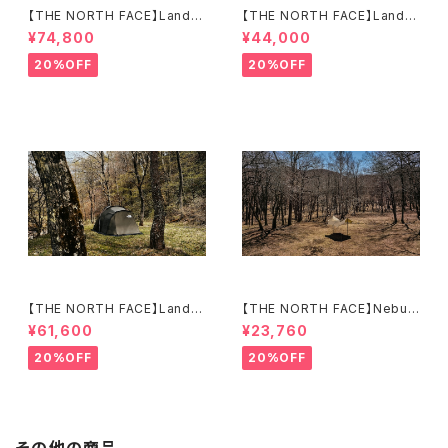
【THE NORTH FACE】Lander
【THE NORTH FACE】Lander
6
2
¥74,800
¥44,000
20%OFF
20%OFF
【THE NORTH FACE】Lander
【THE NORTH FACE】Nebula
4
Tarp 2
¥61,600
¥23,760
20%OFF
20%OFF
その他の商品