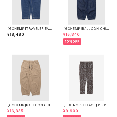
【GOHEMP】TRAVELER EASY
【GOHEMP】BALLOON CHIL
PANTS USED WASH
L PANTS ONE WASH
¥18,480
¥15,840
10%OFF
【GOHEMP】BALLOON CHIL
【THE NORTH FACE】カルカパ
L PANTS
ンツ（メンズ）
¥16,335
¥9,900