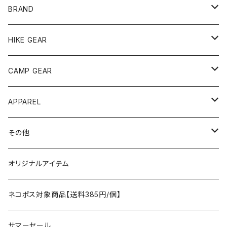
BRAND
andwander
HIKE GEAR
ANOBA
テント、シェルター
CAMP GEAR
AO COOLERS
バックパック
テント、タープ
APPAREL
テント、シェルター
asobito
ポーチ／サコッシュ
スリーピングギア
トップス
その他
タープ
寝袋
AS2OV
ストレージ
テーブル、チェア
ボトムス
遊び
オリジナルアイテム
アクセサリー
マット
テーブル
フィッシング
AXESQUIN
パッキングアクセサリー
ランタン、ライト
アンダーウェア
ケア用品
ネコポス対象商品【送料385円/個】
コット
チェア
ラジコン
燃料ランタン
Ballistics
スリーピングギア
焚火台／薪ストーブ
ハンドウェア
雑貨
サマーセール