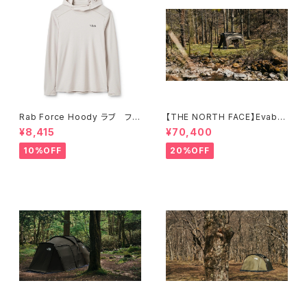
Rab Force Hoody ラブ フォ
【THE NORTH FACE】Evaba
ースフーディー（メンズ）
se 6
¥8,415
¥70,400
10%OFF
20%OFF