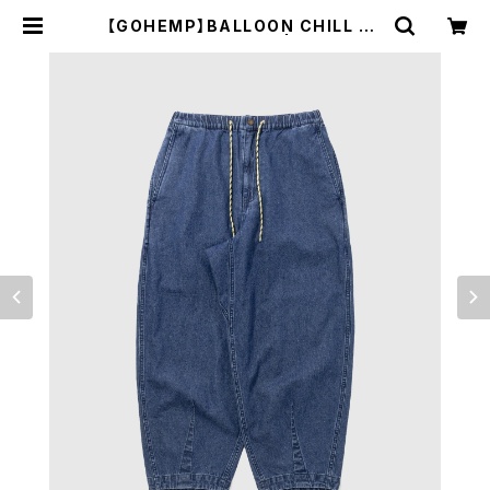
【GOHEMP】BALLOON CHILL PA
NTS USED WASH | WOODS